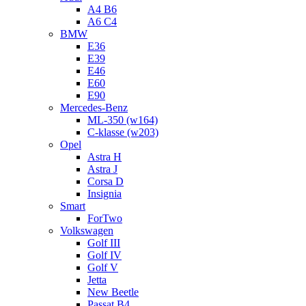
A4 B6
A6 C4
BMW
E36
E39
E46
E60
E90
Mercedes-Benz
ML-350 (w164)
C-klasse (w203)
Opel
Astra H
Astra J
Corsa D
Insignia
Smart
ForTwo
Volkswagen
Golf III
Golf IV
Golf V
Jetta
New Beetle
Passat B4