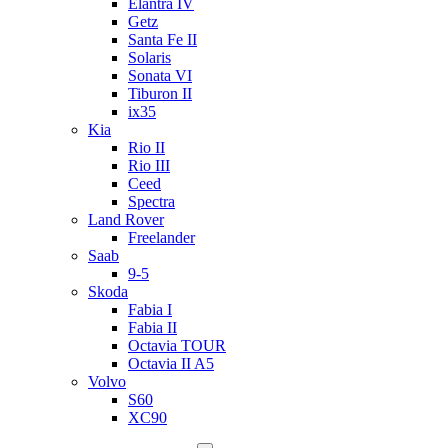
Elantra IV
Getz
Santa Fe II
Solaris
Sonata VI
Tiburon II
ix35
Kia
Rio II
Rio III
Ceed
Spectra
Land Rover
Freelander
Saab
9-5
Skoda
Fabia I
Fabia II
Octavia TOUR
Octavia II A5
Volvo
S60
XC90