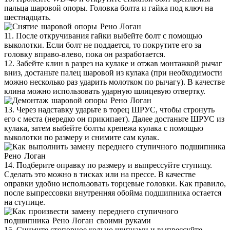
пальца шаровой опоры. Головка болта и гайка под ключ на
шестнадцать.
11. После откручивания гайки выбейте болт с помощью
выколотки. Если болт не поддается, то покрутите его за
головку вправо-влево, пока он разработается.
12. Забейте клин в разрез на кулаке и отжав монтажкой рычаг
вниз, достаньте палец шаровой из кулака (при необходимости
можно несколько раз ударить молотком по рычагу). В качестве
клина можно использовать ударную шлицевую отвертку.
13. Через надставку ударьте в торец ШРУС, чтобы стронуть
его с места (нередко он прикипает). Далее достаньте ШРУС из
кулака, затем выбейте болты крепежа кулака с помощью
выколотки по размеру и снимите сам кулак.
14. Подберите оправку по размеру и выпрессуйте ступицу.
Сделать это можно в тисках или на прессе. В качестве
оправки удобно использовать торцевые головки. Как правило,
после выпрессовки внутренняя обойма подшипника остается
на ступице.
15. Снимите стопорное кольцо щипцами и выпрессуйте