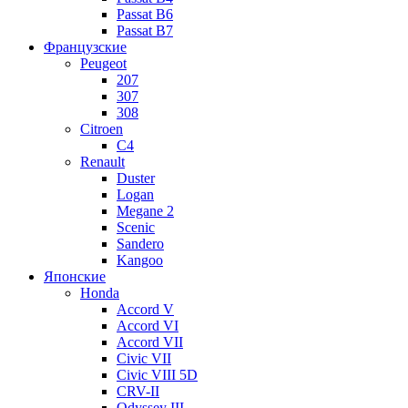
Passat B6
Passat B7
Французские
Peugeot
207
307
308
Citroen
C4
Renault
Duster
Logan
Megane 2
Scenic
Sandero
Kangoo
Японские
Honda
Accord V
Accord VI
Accord VII
Civic VII
Civic VIII 5D
CRV-II
Odyssey III