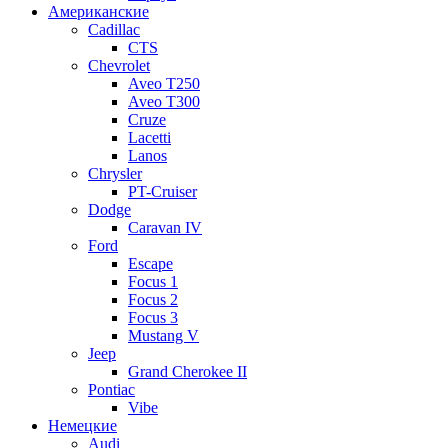
Американские
Cadillac
CTS
Chevrolet
Aveo Т250
Aveo T300
Cruze
Lacetti
Lanos
Chrysler
PT-Cruiser
Dodge
Caravan IV
Ford
Escape
Focus 1
Focus 2
Focus 3
Mustang V
Jeep
Grand Cherokee II
Pontiac
Vibe
Немецкие
Audi