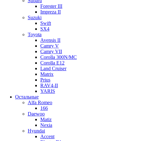
Subaru
Forester III
Impreza II
Suzuki
Swift
SX4
Toyota
Avensis II
Camry V
Camry VII
Corolla 300N/MC
Corolla E12
Land Cruiser
Matrix
Prius
RAV4-II
YARIS
Остальные
Alfa Romeo
166
Daewoo
Matiz
Nexia
Hyundai
Accent