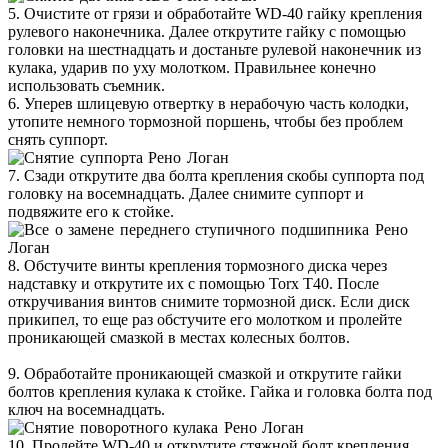
5. Очистите от грязи и обработайте WD-40 гайку крепления
рулевого наконечника. Далее открутите гайку с помощью
головки на шестнадцать и достаньте рулевой наконечник из
кулака, ударив по уху молотком. Правильнее конечно
использовать съемник.
6. Уперев шлицевую отвертку в нерабочую часть колодки,
утопите немного тормозной поршень, чтобы без проблем
снять суппорт.
7. Сзади открутите два болта крепления скобы суппорта под
головку на восемнадцать. Далее снимите суппорт и
подвяжите его к стойке.
8. Обстучите винты крепления тормозного диска через
надставку и открутите их с помощью Torx T40. После
откручивания винтов снимите тормозной диск. Если диск
прикипел, то еще раз обстучите его молотком и пролейте
проникающей смазкой в местах колесных болтов.
9. Обработайте проникающей смазкой и открутите гайки
болтов крепления кулака к стойке. Гайка и головка болта под
ключ на восемнадцать.
10. Пролейте WD-40 и открутите стяжной болт крепления