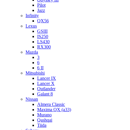
Pilot
Jazz
Infinity
QX56
Lexus
GSIII
IS250
LS430
RX300
Mazda
3
6
6 II
Mitsubishi
Lancer IX
Lancer X
Outlander
Galant 8
Nissan
Almera Classic
Maxima QX (a33)
Murano
Qashqai
Tiida