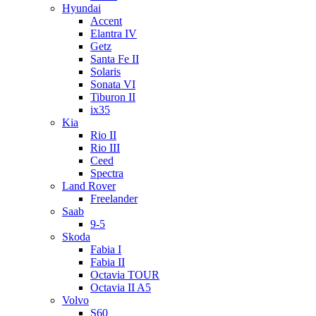
Hyundai
Accent
Elantra IV
Getz
Santa Fe II
Solaris
Sonata VI
Tiburon II
ix35
Kia
Rio II
Rio III
Ceed
Spectra
Land Rover
Freelander
Saab
9-5
Skoda
Fabia I
Fabia II
Octavia TOUR
Octavia II A5
Volvo
S60