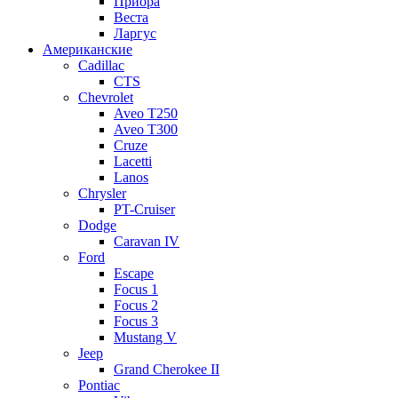
Приора
Веста
Ларгус
Американские
Cadillac
CTS
Chevrolet
Aveo Т250
Aveo T300
Cruze
Lacetti
Lanos
Chrysler
PT-Cruiser
Dodge
Caravan IV
Ford
Escape
Focus 1
Focus 2
Focus 3
Mustang V
Jeep
Grand Cherokee II
Pontiac