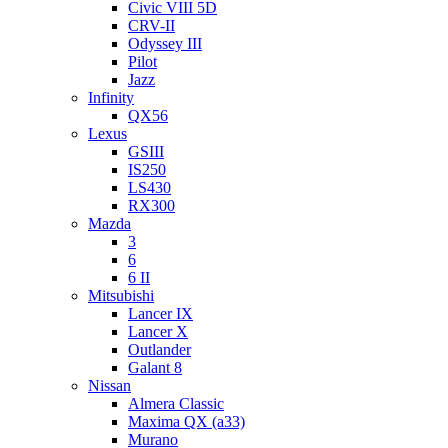
Civic VIII 5D
CRV-II
Odyssey III
Pilot
Jazz
Infinity
QX56
Lexus
GSIII
IS250
LS430
RX300
Mazda
3
6
6 II
Mitsubishi
Lancer IX
Lancer X
Outlander
Galant 8
Nissan
Almera Classic
Maxima QX (a33)
Murano