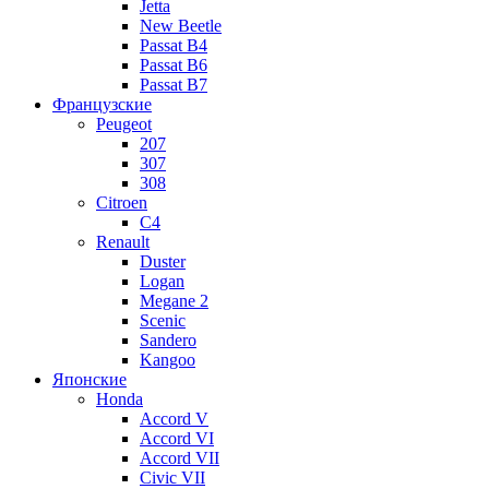
Jetta
New Beetle
Passat B4
Passat B6
Passat B7
Французские
Peugeot
207
307
308
Citroen
C4
Renault
Duster
Logan
Megane 2
Scenic
Sandero
Kangoo
Японские
Honda
Accord V
Accord VI
Accord VII
Civic VII