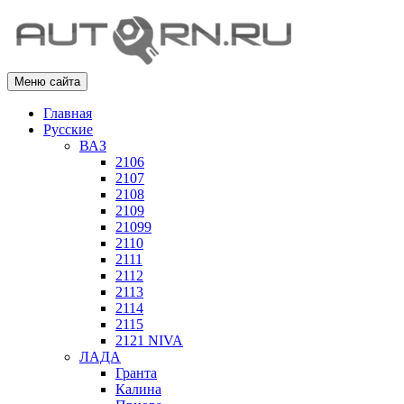
Меню сайта
Главная
Русские
ВАЗ
2106
2107
2108
2109
21099
2110
2111
2112
2113
2114
2115
2121 NIVA
ЛАДА
Гранта
Калина