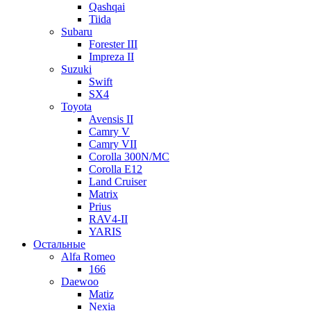
Qashqai
Tiida
Subaru
Forester III
Impreza II
Suzuki
Swift
SX4
Toyota
Avensis II
Camry V
Camry VII
Corolla 300N/MC
Corolla E12
Land Cruiser
Matrix
Prius
RAV4-II
YARIS
Остальные
Alfa Romeo
166
Daewoo
Matiz
Nexia