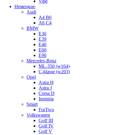
Vibe
Немецкие
Audi
A4 B6
A6 C4
BMW
E36
E39
E46
E60
E90
Mercedes-Benz
ML-350 (w164)
C-klasse (w203)
Opel
Astra H
Astra J
Corsa D
Insignia
Smart
ForTwo
Volkswagen
Golf III
Golf IV
Golf V