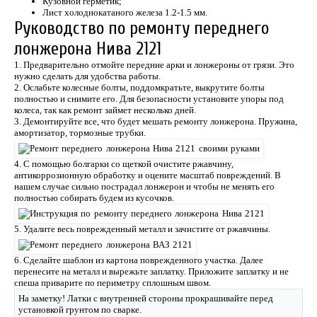
Кузовной герметик;
Лист холоднокатаного железа 1.2-1.5 мм.
Руководство по ремонту переднего
лонжерона Нива 2121
1. Предварительно отмойте передние арки и лонжероны от грязи. Это
нужно сделать для удобства работы.
2. Ослабьте колесные болты, поддомкратьте, выкрутите болты
полностью и снимите его. Для безопасности установите упоры под
колеса, так как ремонт займет несколько дней.
3. Демонтируйте все, что будет мешать ремонту лонжерона. Пружина,
амортизатор, тормозные трубки.
4. С помощью болгарки со щеткой очистите ржавчину,
антикоррозионную обработку и оцените масштаб повреждений. В
нашем случае сильно пострадал лонжерон и чтобы не менять его
полностью собирать будем из кусочков.
5. Удалите весь поврежденный металл и зачистите от ржавчины.
6. Сделайте шаблон из картона поврежденного участка. Далее
перенесите на металл и вырежьте заплатку. Приложите заплатку и не
спеша приварите по периметру сплошным швом.
На заметку! Латки с внутренней стороны прокрашивайте перед
установкой грунтом по сварке.