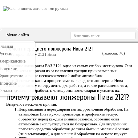
Меню сайта
Главная
Ремонт переднего лонжерона Нива 2121
(голосов:
76
)
Русские
Категория:
ВАЗ
»
2121 Нива
Американские
Передние лонжероны ВАЗ 2121 одно из самых слабых мест кузова. Они
Немецкие
подвержены коррозии из-за появления трещин при чрезмерных
нагрузках, а также несвоевременной мойки автомобиля.
Французские
В этой статье покажем процесс замены переднего лонжерона Нива
Японские
2121, перечислим инструменты для работы, а также расскажем о том,
как правильно обработать лонжероны после сварки и усилить их.
Остальные
Почему ржавеют лонжероны Нива 2121?
Выделяют несколько причин:
Неправильная и нерегулярная антикоррозионная обработка. На
автомобиле Нива нужно производить профилактическую
обработку перед каждым зимним сезоном, особенно если
автомобиль эксплуатируется по бездорожью. Для внутренних
полостей средства обработки должны быть на масляной основе
(не высыхающие), а для внешней обработки на основе каучука.