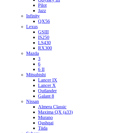
Pilot
Jazz
Infinity
QX56
Lexus
GSIII
IS250
LS430
RX300
Mazda
3
6
6 II
Mitsubishi
Lancer IX
Lancer X
Outlander
Galant 8
Nissan
Almera Classic
Maxima QX (a33)
Murano
Qashqai
Tiida