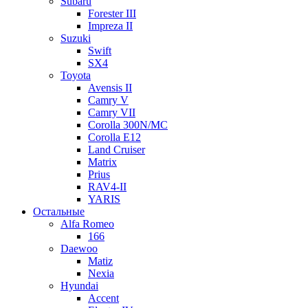
Subaru
Forester III
Impreza II
Suzuki
Swift
SX4
Toyota
Avensis II
Camry V
Camry VII
Corolla 300N/MC
Corolla E12
Land Cruiser
Matrix
Prius
RAV4-II
YARIS
Остальные
Alfa Romeo
166
Daewoo
Matiz
Nexia
Hyundai
Accent