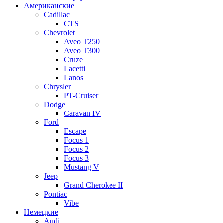
Американские
Cadillac
CTS
Chevrolet
Aveo Т250
Aveo T300
Cruze
Lacetti
Lanos
Chrysler
PT-Cruiser
Dodge
Caravan IV
Ford
Escape
Focus 1
Focus 2
Focus 3
Mustang V
Jeep
Grand Cherokee II
Pontiac
Vibe
Немецкие
Audi