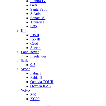
Elantra IV
Getz
Santa Fe II
Solaris
Sonata VI
Tiburon II
ix35
Kia
Rio II
Rio III
Ceed
Spectra
Land Rover
Freelander
Saab
9-5
Skoda
Fabia I
Fabia II
Octavia TOUR
Octavia II A5
Volvo
S60
XC90