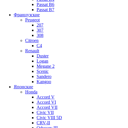
Passat B6
Passat B7
Французские
Peugeot
207
307
308
Citroen
C4
Renault
Duster
Logan
Megane 2
Scenic
Sandero
Kangoo
Японские
Honda
Accord V
Accord VI
Accord VII
Civic VII
Civic VIII 5D
CRV-II
Odyssey III