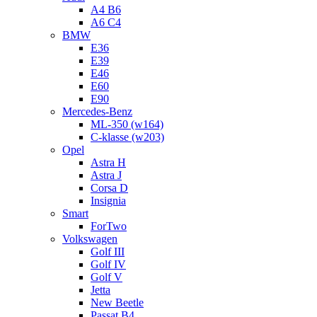
A4 B6
A6 C4
BMW
E36
E39
E46
E60
E90
Mercedes-Benz
ML-350 (w164)
C-klasse (w203)
Opel
Astra H
Astra J
Corsa D
Insignia
Smart
ForTwo
Volkswagen
Golf III
Golf IV
Golf V
Jetta
New Beetle
Passat B4