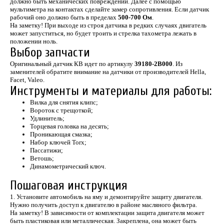
должно быть механических повреждений. Далее с помощью
мультиметра на контактах сделайте замер сопротивления. Если датчик
рабочий оно должно быть в пределах
500-700 Ом
.
На заметку! При выходе из строя датчика в редких случаях двигатель
может запуститься, но будет троить и стрелка тахометра лежать в
положении ноль.
Выбор запчасти
Оригинальный датчик КВ идет по артикулу
39180-2B000
. Из
заменителей обратите внимание на датчики от производителей Hella,
Facet, Valeo.
Инструменты и материалы для работы:
Вилка для снятия клипс;
Вороток с трещоткой;
Удлинитель;
Торцевая головка на десять;
Проникающая смазка;
Набор ключей Torx;
Пассатижи;
Ветошь;
Динамометрический ключ.
Пошаговая инструкция
1. Установите автомобиль на яму и демонтируйте защиту двигателя.
Нужно получить доступ к двигателю в районе масляного фильтра.
На заметку! В зависимости от комплектации защита двигателя может
быть пластиковая или металлическая. Закреплена, она может быть