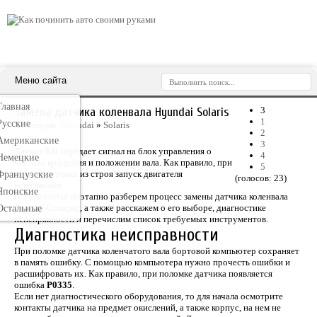
Меню сайта
Главная
Замена датчика коленвала Hyundai Solaris
3
1
Русские
Категория:
Hyundai
»
Solaris
2
Американские
3
Датчик КВ передает сигнал на блок управления о
4
Немецкие
частоте вращения и положении вала. Как правило, при
5
выходе датчика из строя запуск двигателя
Французские
(голосов:
23
)
невозможен.
Японские
В этой статье поэтапно разберем процесс замены датчика коленвала
Хендай Солярис, а также расскажем о его выборе, диагностике
Остальные
неисправности и перечислим список требуемых инструментов.
Диагностика неисправности
При поломке датчика коленчатого вала бортовой компьютер сохраняет
в память ошибку. C помощью компьютера нужно прочесть ошибки и
расшифровать их. Как правило, при поломке датчика появляется
ошибка
P0335
.
Если нет диагностического оборудования, то для начала осмотрите
контакты датчика на предмет окислений, а также корпус, на нем не