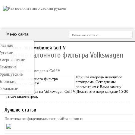
Меню сайта
Главная
Ремонт автомобилей Golf V
Русские
Замена салонного фильтра Volkswagen
Американские
Golf V
Немецкие
Категория:
Volkswagen
»
Golf V
Французские
Пришла очередь немецкого
Японские
автопрома. Сегодня мы
рассмотрим с Вами замену
Остальные
салонного фильтра на Volkswagen Golf V. Делать это надо каждые 15-20
тысяч километров.
Лучшие статьи
Политика конфиденциальности сайта autorn.ru