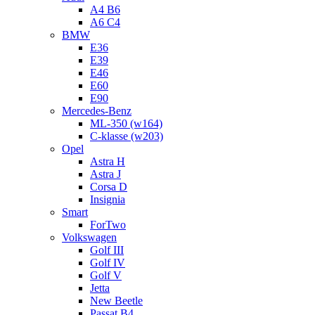
A4 B6
A6 C4
BMW
E36
E39
E46
E60
E90
Mercedes-Benz
ML-350 (w164)
C-klasse (w203)
Opel
Astra H
Astra J
Corsa D
Insignia
Smart
ForTwo
Volkswagen
Golf III
Golf IV
Golf V
Jetta
New Beetle
Passat B4