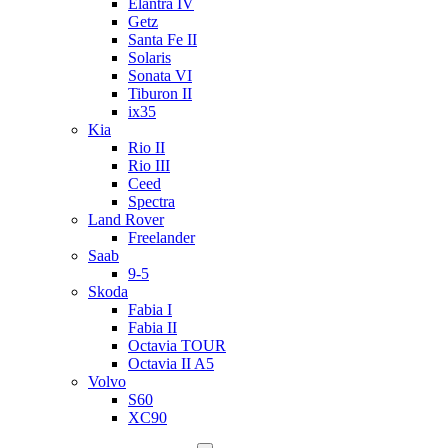
Elantra IV
Getz
Santa Fe II
Solaris
Sonata VI
Tiburon II
ix35
Kia
Rio II
Rio III
Ceed
Spectra
Land Rover
Freelander
Saab
9-5
Skoda
Fabia I
Fabia II
Octavia TOUR
Octavia II A5
Volvo
S60
XC90