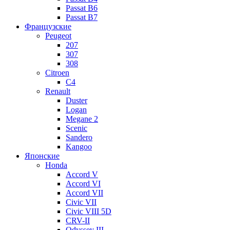
Passat B6
Passat B7
Французские
Peugeot
207
307
308
Citroen
C4
Renault
Duster
Logan
Megane 2
Scenic
Sandero
Kangoo
Японские
Honda
Accord V
Accord VI
Accord VII
Civic VII
Civic VIII 5D
CRV-II
Odyssey III