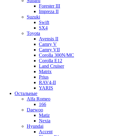
Subaru
Forester III
Impreza II
Suzuki
Swift
SX4
Toyota
Avensis II
Camry V
Camry VII
Corolla 300N/MC
Corolla E12
Land Cruiser
Matrix
Prius
RAV4-II
YARIS
Остальные
Alfa Romeo
166
Daewoo
Matiz
Nexia
Hyundai
Accent