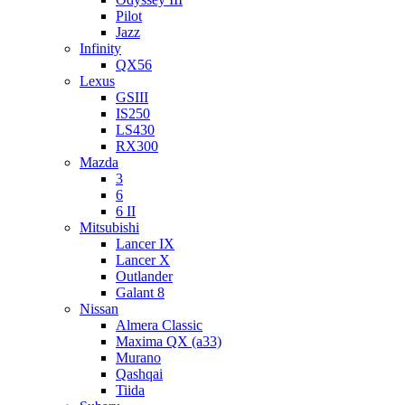
Pilot
Jazz
Infinity
QX56
Lexus
GSIII
IS250
LS430
RX300
Mazda
3
6
6 II
Mitsubishi
Lancer IX
Lancer X
Outlander
Galant 8
Nissan
Almera Classic
Maxima QX (a33)
Murano
Qashqai
Tiida