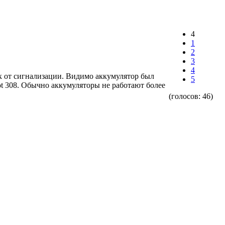
4
1
2
3
4
ок от сигнализации. Видимо аккумулятор был
5
ot 308. Обычно аккумуляторы не работают более
(голосов:
46
)