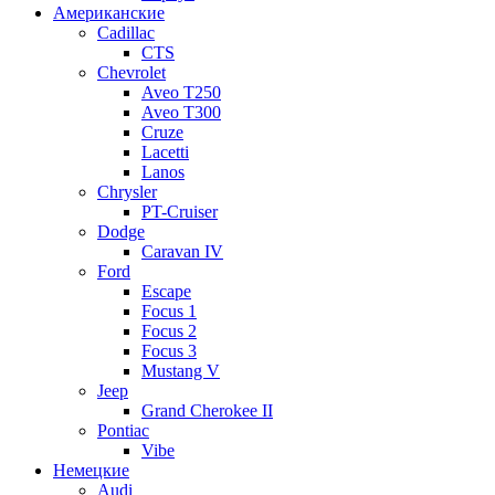
Американские
Cadillac
CTS
Chevrolet
Aveo Т250
Aveo T300
Cruze
Lacetti
Lanos
Chrysler
PT-Cruiser
Dodge
Caravan IV
Ford
Escape
Focus 1
Focus 2
Focus 3
Mustang V
Jeep
Grand Cherokee II
Pontiac
Vibe
Немецкие
Audi