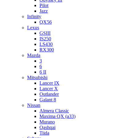
Pilot
Jazz
Infinity
QX56
Lexus
GSIII
IS250
LS430
RX300
Mazda
3
6
6 II
Mitsubishi
Lancer IX
Lancer X
Outlander
Galant 8
Nissan
Almera Classic
Maxima QX (a33)
Murano
Qashqai
Tiida