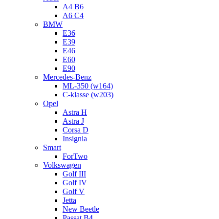
A4 B6
A6 C4
BMW
E36
E39
E46
E60
E90
Mercedes-Benz
ML-350 (w164)
C-klasse (w203)
Opel
Astra H
Astra J
Corsa D
Insignia
Smart
ForTwo
Volkswagen
Golf III
Golf IV
Golf V
Jetta
New Beetle
Passat B4