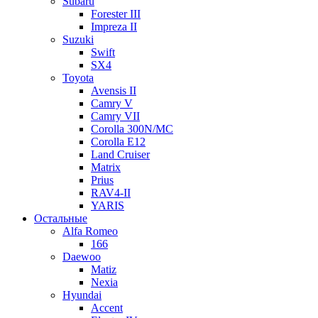
Subaru
Forester III
Impreza II
Suzuki
Swift
SX4
Toyota
Avensis II
Camry V
Camry VII
Corolla 300N/MC
Corolla E12
Land Cruiser
Matrix
Prius
RAV4-II
YARIS
Остальные
Alfa Romeo
166
Daewoo
Matiz
Nexia
Hyundai
Accent