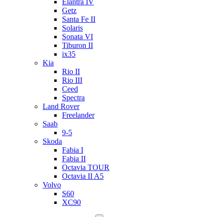
Elantra IV
Getz
Santa Fe II
Solaris
Sonata VI
Tiburon II
ix35
Kia
Rio II
Rio III
Ceed
Spectra
Land Rover
Freelander
Saab
9-5
Skoda
Fabia I
Fabia II
Octavia TOUR
Octavia II A5
Volvo
S60
XC90