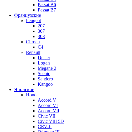
Passat B6
Passat B7
Французские
Peugeot
207
307
308
Citroen
C4
Renault
Duster
Logan
Megane 2
Scenic
Sandero
Kangoo
Японские
Honda
Accord V
Accord VI
Accord VII
Civic VII
Civic VIII 5D
CRV-II
Odyssey III