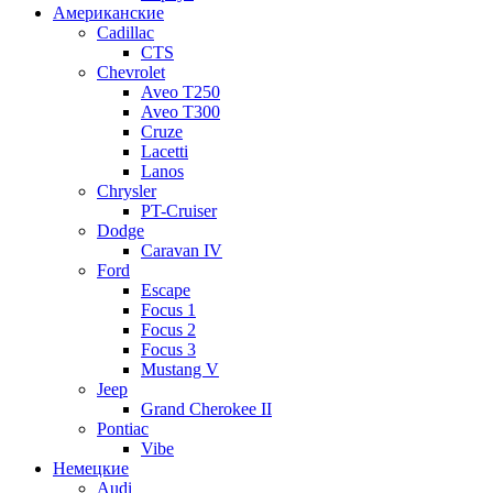
Американские
Cadillac
CTS
Chevrolet
Aveo Т250
Aveo T300
Cruze
Lacetti
Lanos
Chrysler
PT-Cruiser
Dodge
Caravan IV
Ford
Escape
Focus 1
Focus 2
Focus 3
Mustang V
Jeep
Grand Cherokee II
Pontiac
Vibe
Немецкие
Audi