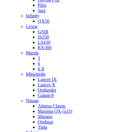
Pilot
Jazz
Infinity
QX56
Lexus
GSIII
IS250
LS430
RX300
Mazda
3
6
6 II
Mitsubishi
Lancer IX
Lancer X
Outlander
Galant 8
Nissan
Almera Classic
Maxima QX (a33)
Murano
Qashqai
Tiida