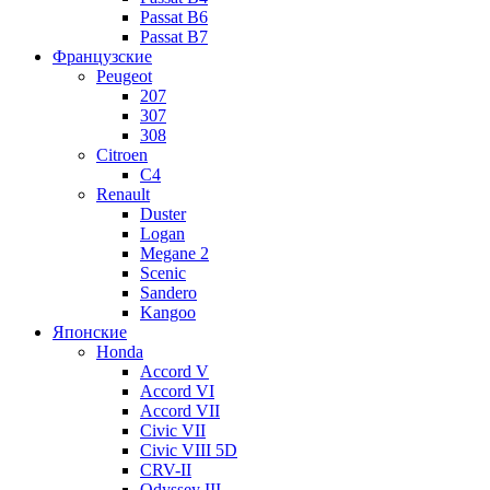
Passat B6
Passat B7
Французские
Peugeot
207
307
308
Citroen
C4
Renault
Duster
Logan
Megane 2
Scenic
Sandero
Kangoo
Японские
Honda
Accord V
Accord VI
Accord VII
Civic VII
Civic VIII 5D
CRV-II
Odyssey III