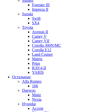
Subaru
Forester III
Impreza II
Suzuki
Swift
SX4
Toyota
Avensis II
Camry V
Camry VII
Corolla 300N/MC
Corolla E12
Land Cruiser
Matrix
Prius
RAV4-II
YARIS
Остальные
Alfa Romeo
166
Daewoo
Matiz
Nexia
Hyundai
Accent