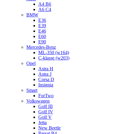
A4 B6
A6 C4
BMW
E36
E39
E46
E60
E90
Mercedes-Benz
ML-350 (w164)
C-klasse (w203)
Opel
Astra H
Astra J
Corsa D
Insignia
Smart
ForTwo
Volkswagen
Golf III
Golf IV
Golf V
Jetta
New Beetle
Passat B4