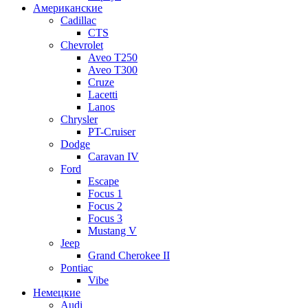
Американские
Cadillac
CTS
Chevrolet
Aveo Т250
Aveo T300
Cruze
Lacetti
Lanos
Chrysler
PT-Cruiser
Dodge
Caravan IV
Ford
Escape
Focus 1
Focus 2
Focus 3
Mustang V
Jeep
Grand Cherokee II
Pontiac
Vibe
Немецкие
Audi