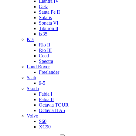
Elantra IV
Getz
Santa Fe II
Solaris
Sonata VI
Tiburon II
ix35
Kia
Rio II
Rio III
Ceed
Spectra
Land Rover
Freelander
Saab
9-5
Skoda
Fabia I
Fabia II
Octavia TOUR
Octavia II A5
Volvo
S60
XC90