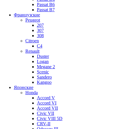
Passat B6
Passat B7
Французские
Peugeot
207
307
308
Citroen
C4
Renault
Duster
Logan
Megane 2
Scenic
Sandero
Kangoo
Японские
Honda
Accord V
Accord VI
Accord VII
Civic VII
Civic VIII 5D
CRV-II
Odyssey III