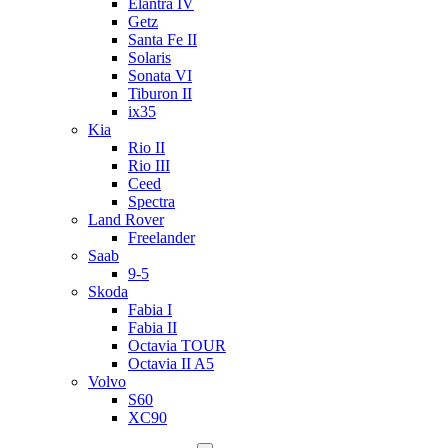
Elantra IV
Getz
Santa Fe II
Solaris
Sonata VI
Tiburon II
ix35
Kia
Rio II
Rio III
Ceed
Spectra
Land Rover
Freelander
Saab
9-5
Skoda
Fabia I
Fabia II
Octavia TOUR
Octavia II A5
Volvo
S60
XC90