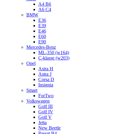
A4 B6
A6 C4
BMW
E36
E39
E46
E60
E90
Mercedes-Benz
ML-350 (w164)
C-klasse (w203)
Opel
Astra H
Astra J
Corsa D
Insignia
Smart
ForTwo
Volkswagen
Golf III
Golf IV
Golf V
Jetta
New Beetle
Passat B4