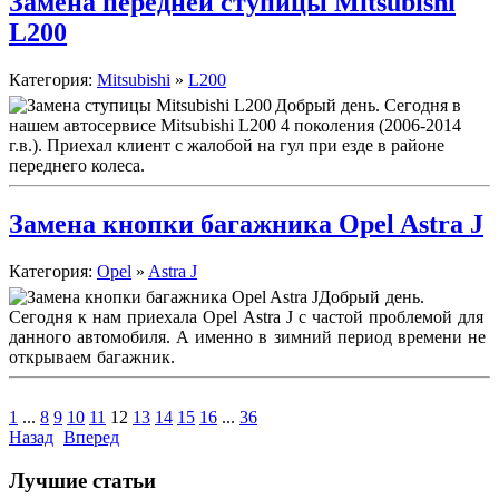
Замена передней ступицы Mitsubishi
L200
Категория:
Mitsubishi
»
L200
Добрый день. Сегодня в
нашем автосервисе Mitsubishi L200 4 поколения (2006-2014
г.в.). Приехал клиент с жалобой на гул при езде в районе
переднего колеса.
Замена кнопки багажника Opel Astra J
Категория:
Opel
»
Astra J
Добрый день.
Сегодня к нам приехала Opel Astra J с частой проблемой для
данного автомобиля. А именно в зимний период времени не
открываем багажник.
1
...
8
9
10
11
12
13
14
15
16
...
36
Назад
Вперед
Лучшие статьи