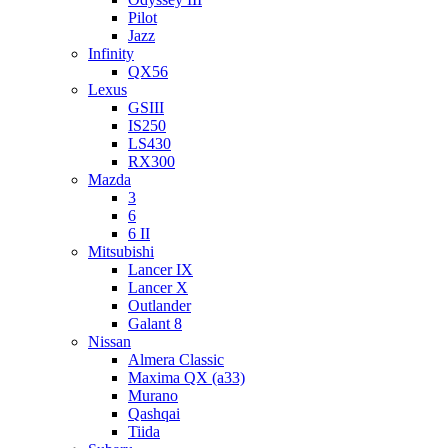
Pilot
Jazz
Infinity
QX56
Lexus
GSIII
IS250
LS430
RX300
Mazda
3
6
6 II
Mitsubishi
Lancer IX
Lancer X
Outlander
Galant 8
Nissan
Almera Classic
Maxima QX (a33)
Murano
Qashqai
Tiida