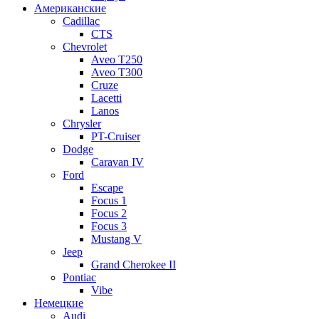
Американские
Cadillac
CTS
Chevrolet
Aveo Т250
Aveo T300
Cruze
Lacetti
Lanos
Chrysler
PT-Cruiser
Dodge
Caravan IV
Ford
Escape
Focus 1
Focus 2
Focus 3
Mustang V
Jeep
Grand Cherokee II
Pontiac
Vibe
Немецкие
Audi