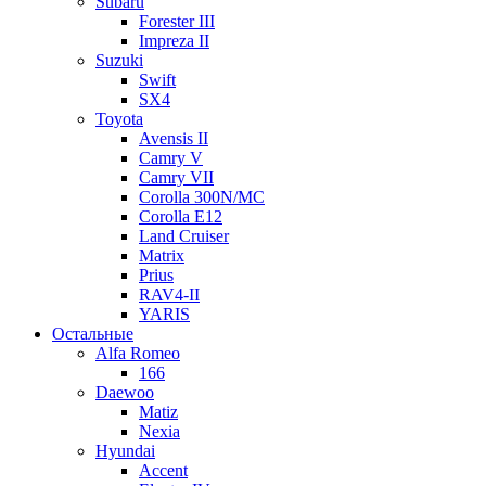
Subaru
Forester III
Impreza II
Suzuki
Swift
SX4
Toyota
Avensis II
Camry V
Camry VII
Corolla 300N/MC
Corolla E12
Land Cruiser
Matrix
Prius
RAV4-II
YARIS
Остальные
Alfa Romeo
166
Daewoo
Matiz
Nexia
Hyundai
Accent