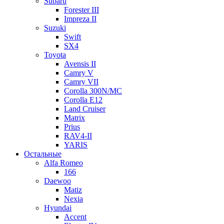
Subaru
Forester III
Impreza II
Suzuki
Swift
SX4
Toyota
Avensis II
Camry V
Camry VII
Corolla 300N/MC
Corolla E12
Land Cruiser
Matrix
Prius
RAV4-II
YARIS
Остальные
Alfa Romeo
166
Daewoo
Matiz
Nexia
Hyundai
Accent