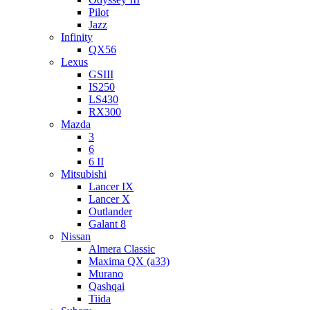
Pilot
Jazz
Infinity
QX56
Lexus
GSIII
IS250
LS430
RX300
Mazda
3
6
6 II
Mitsubishi
Lancer IX
Lancer X
Outlander
Galant 8
Nissan
Almera Classic
Maxima QX (a33)
Murano
Qashqai
Tiida