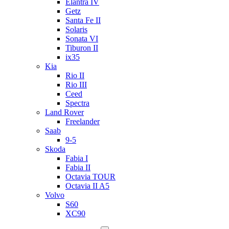
Elantra IV
Getz
Santa Fe II
Solaris
Sonata VI
Tiburon II
ix35
Kia
Rio II
Rio III
Ceed
Spectra
Land Rover
Freelander
Saab
9-5
Skoda
Fabia I
Fabia II
Octavia TOUR
Octavia II A5
Volvo
S60
XC90