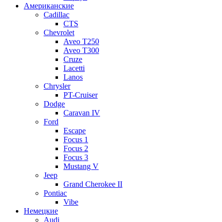
Американские
Cadillac
CTS
Chevrolet
Aveo Т250
Aveo T300
Cruze
Lacetti
Lanos
Chrysler
PT-Cruiser
Dodge
Caravan IV
Ford
Escape
Focus 1
Focus 2
Focus 3
Mustang V
Jeep
Grand Cherokee II
Pontiac
Vibe
Немецкие
Audi