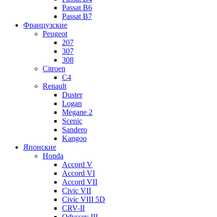
Passat B6
Passat B7
Французские
Peugeot
207
307
308
Citroen
C4
Renault
Duster
Logan
Megane 2
Scenic
Sandero
Kangoo
Японские
Honda
Accord V
Accord VI
Accord VII
Civic VII
Civic VIII 5D
CRV-II
Odyssey III