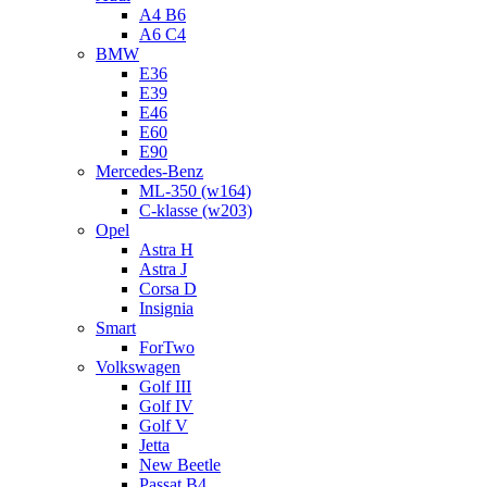
A4 B6
A6 C4
BMW
E36
E39
E46
E60
E90
Mercedes-Benz
ML-350 (w164)
C-klasse (w203)
Opel
Astra H
Astra J
Corsa D
Insignia
Smart
ForTwo
Volkswagen
Golf III
Golf IV
Golf V
Jetta
New Beetle
Passat B4