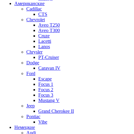
Американские
Cadillac
CTS
Chevrolet
Aveo Т250
Aveo T300
Cruze
Lacetti
Lanos
Chrysler
PT-Cruiser
Dodge
Caravan IV
Ford
Escape
Focus 1
Focus 2
Focus 3
Mustang V
Jeep
Grand Cherokee II
Pontiac
Vibe
Немецкие
Audi