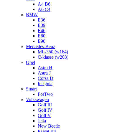
A4 B6
A6 C4
BMW
E36
E39
E46
E60
E90
Mercedes-Benz
ML-350 (w164)
C-klasse (w203)
Opel
Astra H
Astra J
Corsa D
Insignia
Smart
ForTwo
Volkswagen
Golf III
Golf IV
Golf V
Jetta
New Beetle
Passat B4