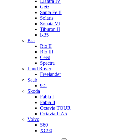
Elantra IV
Getz
Santa Fe II
Solaris
Sonata VI
Tiburon II
ix35
Kia
Rio II
Rio III
Ceed
Spectra
Land Rover
Freelander
Saab
9-5
Skoda
Fabia I
Fabia II
Octavia TOUR
Octavia II A5
Volvo
S60
XC90