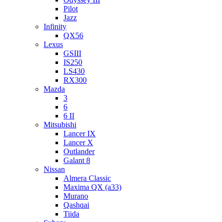
Pilot
Jazz
Infinity
QX56
Lexus
GSIII
IS250
LS430
RX300
Mazda
3
6
6 II
Mitsubishi
Lancer IX
Lancer X
Outlander
Galant 8
Nissan
Almera Classic
Maxima QX (a33)
Murano
Qashqai
Tiida