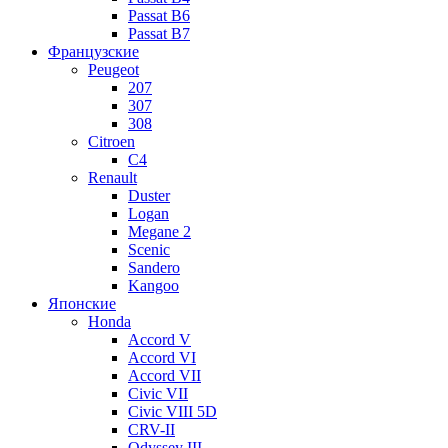
Passat B6
Passat B7
Французские
Peugeot
207
307
308
Citroen
C4
Renault
Duster
Logan
Megane 2
Scenic
Sandero
Kangoo
Японские
Honda
Accord V
Accord VI
Accord VII
Civic VII
Civic VIII 5D
CRV-II
Odyssey III