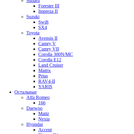
Subaru
Forester III
Impreza II
Suzuki
Swift
SX4
Toyota
Avensis II
Camry V
Camry VII
Corolla 300N/MC
Corolla E12
Land Cruiser
Matrix
Prius
RAV4-II
YARIS
Остальные
Alfa Romeo
166
Daewoo
Matiz
Nexia
Hyundai
Accent