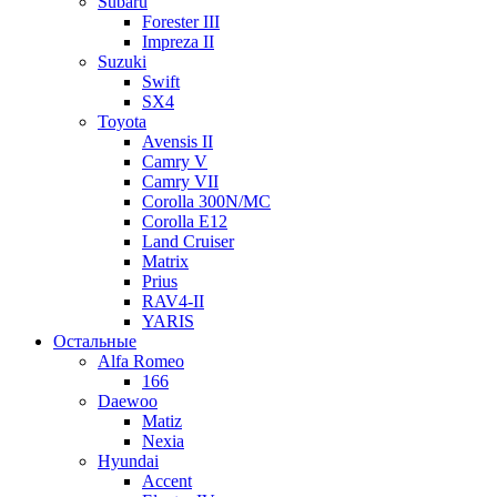
Subaru
Forester III
Impreza II
Suzuki
Swift
SX4
Toyota
Avensis II
Camry V
Camry VII
Corolla 300N/MC
Corolla E12
Land Cruiser
Matrix
Prius
RAV4-II
YARIS
Остальные
Alfa Romeo
166
Daewoo
Matiz
Nexia
Hyundai
Accent