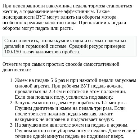
При неисправности ваккумника педаль тормоза становиться
жестче, а торможение менее эффективным. Также
неисправности ВУТ могут влиять на обороты мотора,
особенно в режиме холостого хода. При касании к педали
обороты могут падать или расти.
Стоит отметить, что ваккумник одна из самых надежных
деталей в тормозной системе. Средний ресурс примерно
100-150 тысяч километров пробега.
Отметим три самых простых способа самостоятельной
диагностики:
Жмем на педаль 5-6 раз и при нажатой педали запускаем
силовой агрегат. При рабочем ВУТ педаль должна
провалиться на 2-3 см и остаться в этом положении.
Если она пошла к полу, усилитель под замену.
Запускаем мотор и даем ему поработать 1-2 минуты.
Глушим двигатель и жмем на педаль три раза. Если
после третьего нажатия педаль мягкая, значит,
ваккумник не исправен и подсасывает воздух.
На запущенном двигателе жмем на педаль и держим.
Глушим мотор и не убираем ногу с педали. Далее если в
течение одной минуты педаль не поднимает вверх,