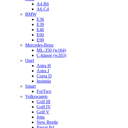
A4 B6
A6 C4
BMW
E36
E39
E46
E60
E90
Mercedes-Benz
ML-350 (w164)
C-klasse (w203)
Opel
Astra H
Astra J
Corsa D
Insignia
Smart
ForTwo
Volkswagen
Golf III
Golf IV
Golf V
Jetta
New Beetle
Passat B4