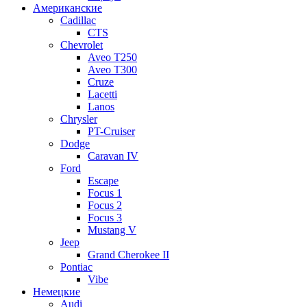
Американские
Cadillac
CTS
Chevrolet
Aveo Т250
Aveo T300
Cruze
Lacetti
Lanos
Chrysler
PT-Cruiser
Dodge
Caravan IV
Ford
Escape
Focus 1
Focus 2
Focus 3
Mustang V
Jeep
Grand Cherokee II
Pontiac
Vibe
Немецкие
Audi