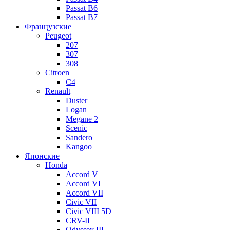
Passat B6
Passat B7
Французские
Peugeot
207
307
308
Citroen
C4
Renault
Duster
Logan
Megane 2
Scenic
Sandero
Kangoo
Японские
Honda
Accord V
Accord VI
Accord VII
Civic VII
Civic VIII 5D
CRV-II
Odyssey III