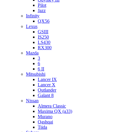
Pilot
Jazz
Infinity
QX56
Lexus
GSIII
IS250
LS430
RX300
Mazda
3
6
6 II
Mitsubishi
Lancer IX
Lancer X
Outlander
Galant 8
Nissan
Almera Classic
Maxima QX (a33)
Murano
Qashqai
Tiida