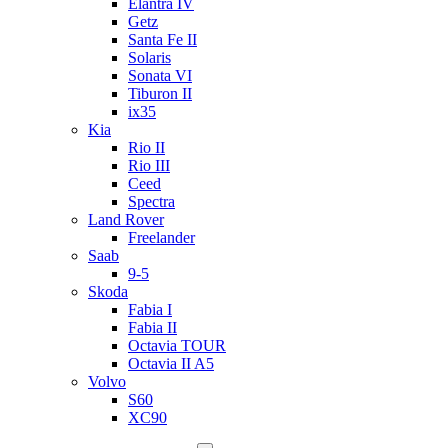
Elantra IV
Getz
Santa Fe II
Solaris
Sonata VI
Tiburon II
ix35
Kia
Rio II
Rio III
Ceed
Spectra
Land Rover
Freelander
Saab
9-5
Skoda
Fabia I
Fabia II
Octavia TOUR
Octavia II A5
Volvo
S60
XC90