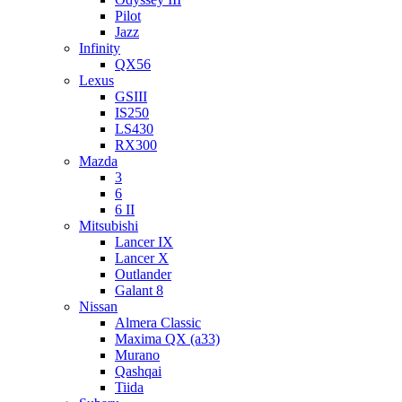
Pilot
Jazz
Infinity
QX56
Lexus
GSIII
IS250
LS430
RX300
Mazda
3
6
6 II
Mitsubishi
Lancer IX
Lancer X
Outlander
Galant 8
Nissan
Almera Classic
Maxima QX (a33)
Murano
Qashqai
Tiida