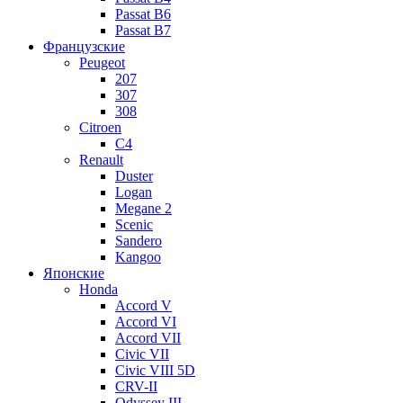
Passat B6
Passat B7
Французские
Peugeot
207
307
308
Citroen
C4
Renault
Duster
Logan
Megane 2
Scenic
Sandero
Kangoo
Японские
Honda
Accord V
Accord VI
Accord VII
Civic VII
Civic VIII 5D
CRV-II
Odyssey III