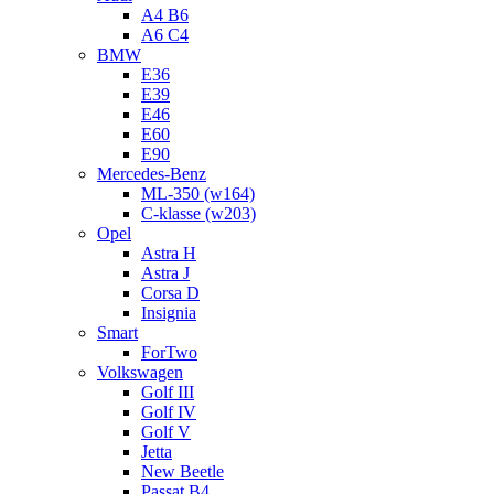
A4 B6
A6 C4
BMW
E36
E39
E46
E60
E90
Mercedes-Benz
ML-350 (w164)
C-klasse (w203)
Opel
Astra H
Astra J
Corsa D
Insignia
Smart
ForTwo
Volkswagen
Golf III
Golf IV
Golf V
Jetta
New Beetle
Passat B4