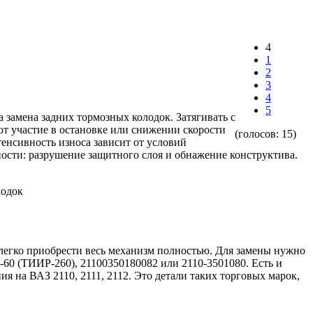
4
1
2
3
4
5
 замена задних тормозных колодок. Затягивать с
т участие в остановке или снижении скорости
(голосов:
15
)
енсивность износа зависит от условий
ости: разрушение защитного слоя и обнажение конструктива.
 легко приобрести весь механизм полностью. Для замены нужно
-60 (ТИИР-260), 21100350180082 или 2110-3501080. Есть и
 на ВАЗ 2110, 2111, 2112. Это детали таких торговых марок,