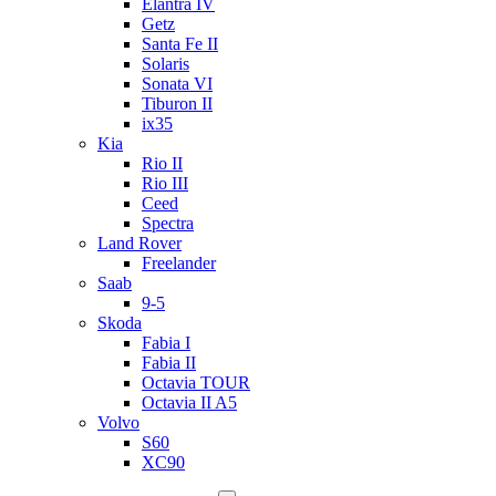
Elantra IV
Getz
Santa Fe II
Solaris
Sonata VI
Tiburon II
ix35
Kia
Rio II
Rio III
Ceed
Spectra
Land Rover
Freelander
Saab
9-5
Skoda
Fabia I
Fabia II
Octavia TOUR
Octavia II A5
Volvo
S60
XC90