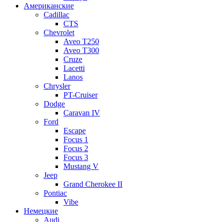
Американские
Cadillac
CTS
Chevrolet
Aveo Т250
Aveo T300
Cruze
Lacetti
Lanos
Chrysler
PT-Cruiser
Dodge
Caravan IV
Ford
Escape
Focus 1
Focus 2
Focus 3
Mustang V
Jeep
Grand Cherokee II
Pontiac
Vibe
Немецкие
Audi