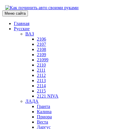
Меню сайта
Главная
Русские
ВАЗ
2106
2107
2108
2109
21099
2110
2111
2112
2113
2114
2115
2121 NIVA
ЛАДА
Гранта
Калина
Приора
Веста
Ларгус