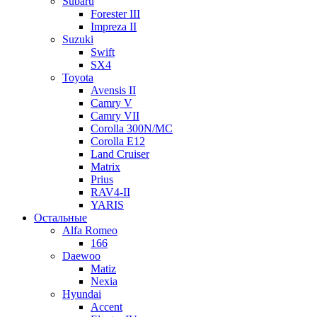
Subaru
Forester III
Impreza II
Suzuki
Swift
SX4
Toyota
Avensis II
Camry V
Camry VII
Corolla 300N/MC
Corolla E12
Land Cruiser
Matrix
Prius
RAV4-II
YARIS
Остальные
Alfa Romeo
166
Daewoo
Matiz
Nexia
Hyundai
Accent