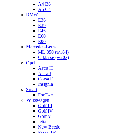
A4 B6
A6 C4
BMW
E36
E39
E46
E60
E90
Mercedes-Benz
ML-350 (w164)
C-klasse (w203)
Opel
Astra H
Astra J
Corsa D
Insignia
Smart
ForTwo
Volkswagen
Golf III
Golf IV
Golf V
Jetta
New Beetle
Passat B4