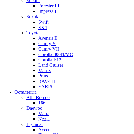
Subaru
Forester III
Impreza II
Suzuki
Swift
SX4
Toyota
Avensis II
Camry V
Camry VII
Corolla 300N/MC
Corolla E12
Land Cruiser
Matrix
Prius
RAV4-II
YARIS
Остальные
Alfa Romeo
166
Daewoo
Matiz
Nexia
Hyundai
Accent