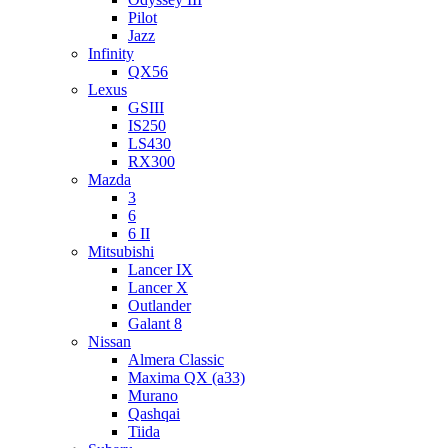
Pilot
Jazz
Infinity
QX56
Lexus
GSIII
IS250
LS430
RX300
Mazda
3
6
6 II
Mitsubishi
Lancer IX
Lancer X
Outlander
Galant 8
Nissan
Almera Classic
Maxima QX (a33)
Murano
Qashqai
Tiida