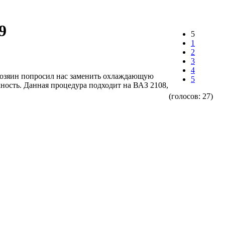
9
5
1
2
3
4
 Хозяин попросил нас заменить охлаждающую
5
ность. Данная процедура подходит на ВАЗ 2108,
(голосов:
27
)