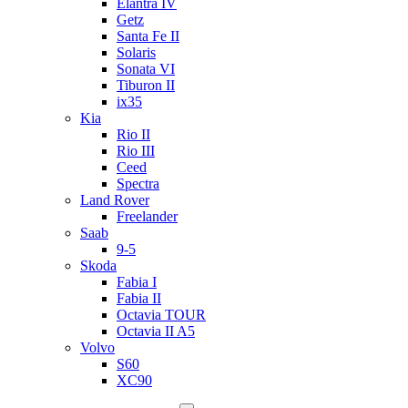
Elantra IV
Getz
Santa Fe II
Solaris
Sonata VI
Tiburon II
ix35
Kia
Rio II
Rio III
Ceed
Spectra
Land Rover
Freelander
Saab
9-5
Skoda
Fabia I
Fabia II
Octavia TOUR
Octavia II A5
Volvo
S60
XC90