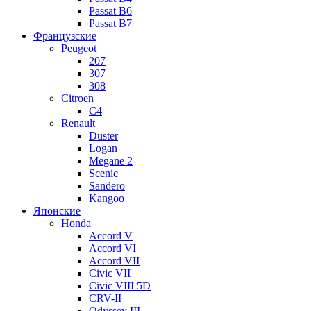
Passat B6
Passat B7
Французские
Peugeot
207
307
308
Citroen
C4
Renault
Duster
Logan
Megane 2
Scenic
Sandero
Kangoo
Японские
Honda
Accord V
Accord VI
Accord VII
Civic VII
Civic VIII 5D
CRV-II
Odyssey III