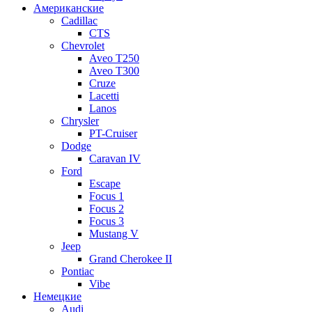
Американские
Cadillac
CTS
Chevrolet
Aveo Т250
Aveo T300
Cruze
Lacetti
Lanos
Chrysler
PT-Cruiser
Dodge
Caravan IV
Ford
Escape
Focus 1
Focus 2
Focus 3
Mustang V
Jeep
Grand Cherokee II
Pontiac
Vibe
Немецкие
Audi