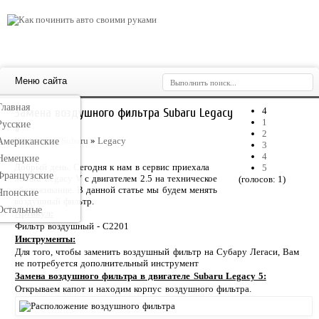
Меню сайта
Главная
Замена воздушного фильтра Subaru Legacy
4
1
Русские
V
2
Категория:
Subaru
»
Legacy
Американские
3
4
Немецкие
Добрый день. Сегодня к нам в сервис приехала
5
Французские
Subaru Legacy V с двигателем 2.5 на техническое
(голосов:
1
)
обслуживание. В данной статье мы будем менять
Японские
воздушный фильтр.
Остальные
Артикул:
Фильтр воздушный - С2201
Инструменты:
Для того, чтобы заменить воздушный фильтр на Субару Легаси, Вам
не потребуется дополнительный инструмент
Замена воздушного фильтра в двигателе Subaru Legacy 5:
Открываем капот и находим корпус воздушного фильтра.