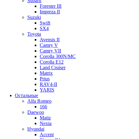
Subaru
Forester III
Impreza II
Suzuki
Swift
SX4
Toyota
Avensis II
Camry V
Camry VII
Corolla 300N/MC
Corolla E12
Land Cruiser
Matrix
Prius
RAV4-II
YARIS
Остальные
Alfa Romeo
166
Daewoo
Matiz
Nexia
Hyundai
Accent