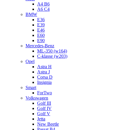
A4 B6
A6 C4
BMW
E36
E39
E46
E60
E90
Mercedes-Benz
ML-350 (w164)
C-klasse (w203)
Opel
Astra H
Astra J
Corsa D
Insignia
Smart
ForTwo
Volkswagen
Golf III
Golf IV
Golf V
Jetta
New Beetle
Passat B4