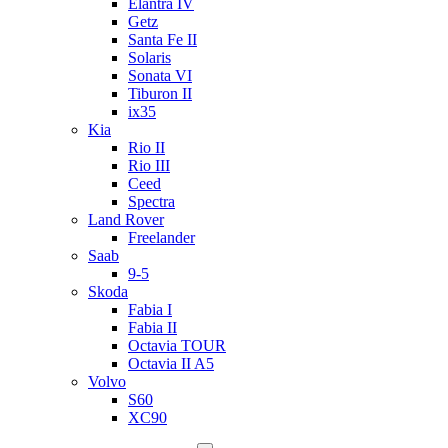
Elantra IV
Getz
Santa Fe II
Solaris
Sonata VI
Tiburon II
ix35
Kia
Rio II
Rio III
Ceed
Spectra
Land Rover
Freelander
Saab
9-5
Skoda
Fabia I
Fabia II
Octavia TOUR
Octavia II A5
Volvo
S60
XC90