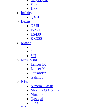
Pilot
Jazz
Infinity
QX56
Lexus
GSIII
IS250
LS430
RX300
Mazda
3
6
6 II
Mitsubishi
Lancer IX
Lancer X
Outlander
Galant 8
Nissan
Almera Classic
Maxima QX (a33)
Murano
Qashqai
Tiida