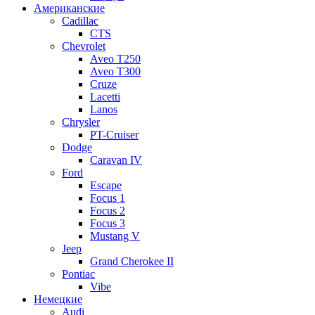
Американские
Cadillac
CTS
Chevrolet
Aveo Т250
Aveo T300
Cruze
Lacetti
Lanos
Chrysler
PT-Cruiser
Dodge
Caravan IV
Ford
Escape
Focus 1
Focus 2
Focus 3
Mustang V
Jeep
Grand Cherokee II
Pontiac
Vibe
Немецкие
Audi