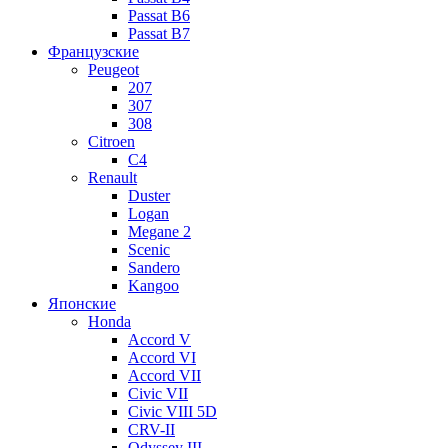
Passat B6
Passat B7
Французские
Peugeot
207
307
308
Citroen
C4
Renault
Duster
Logan
Megane 2
Scenic
Sandero
Kangoo
Японские
Honda
Accord V
Accord VI
Accord VII
Civic VII
Civic VIII 5D
CRV-II
Odyssey III