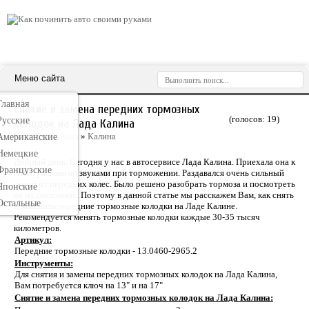
Меню сайта
Главная
Снятие и замена передних тормозных
(голосов:
19
)
Русские
колодок на Лада Калина
Категория:
Лада
»
Калина
Американские
Немецкие
Добрый день. Сегодня у нас в автосервисе Лада Калина. Приехала она к
Французские
нам с ужасными звуками при торможении. Раздавался очень сильный
скрип от передних колес. Было решено разобрать тормоза и посмотреть
Японские
на их состояние. Поэтому в данной статье мы расскажем Вам, как снять
Остальные
и заменить передние тормозные колодки на Ладе Калине.
Рекомендуется менять тормозные колодки каждые 30-35 тысяч
километров.
Артикул:
Передние тормозные колодки - 13.0460-2965.2
Инструменты:
Для снятия и замены передних тормозных колодок на Лада Калина,
Вам потребуется ключ на 13" и на 17"
Снятие и замена передних тормозных колодок на Лада Калина: