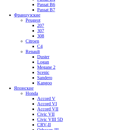
Passat B6
Passat B7
Французские
Peugeot
207
307
308
Citroen
C4
Renault
Duster
Logan
Megane 2
Scenic
Sandero
Kangoo
Японские
Honda
Accord V
Accord VI
Accord VII
Civic VII
Civic VIII 5D
CRV-II
Odyssey III