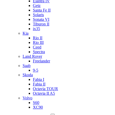
Elantra IV
Getz
Santa Fe II
Solaris
Sonata VI
Tiburon II
ix35
Kia
Rio II
Rio III
Ceed
Spectra
Land Rover
Freelander
Saab
9-5
Skoda
Fabia I
Fabia II
Octavia TOUR
Octavia II A5
Volvo
S60
XC90