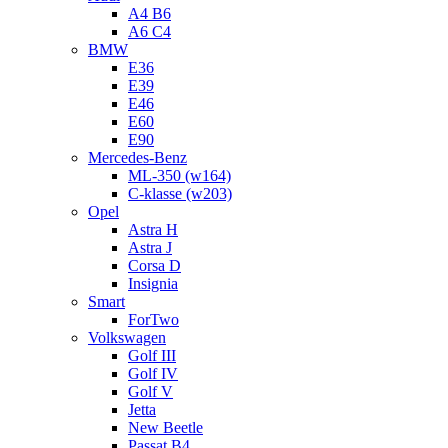
A4 B6
A6 C4
BMW
E36
E39
E46
E60
E90
Mercedes-Benz
ML-350 (w164)
C-klasse (w203)
Opel
Astra H
Astra J
Corsa D
Insignia
Smart
ForTwo
Volkswagen
Golf III
Golf IV
Golf V
Jetta
New Beetle
Passat B4