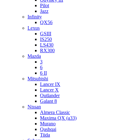
Pilot
Jazz
Infinity
QX56
Lexus
GSIII
IS250
LS430
RX300
Mazda
3
6
6 II
Mitsubishi
Lancer IX
Lancer X
Outlander
Galant 8
Nissan
Almera Classic
Maxima QX (a33)
Murano
Qashqai
Tiida