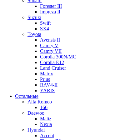
Subaru
Forester III
Impreza II
Suzuki
Swift
SX4
Toyota
Avensis II
Camry V
Camry VII
Corolla 300N/MC
Corolla E12
Land Cruiser
Matrix
Prius
RAV4-II
YARIS
Остальные
Alfa Romeo
166
Daewoo
Matiz
Nexia
Hyundai
Accent