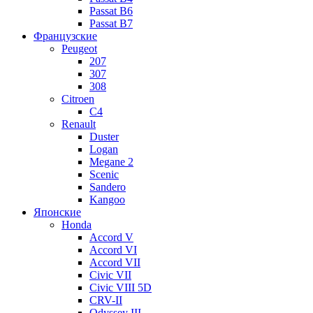
Passat B6
Passat B7
Французские
Peugeot
207
307
308
Citroen
C4
Renault
Duster
Logan
Megane 2
Scenic
Sandero
Kangoo
Японские
Honda
Accord V
Accord VI
Accord VII
Civic VII
Civic VIII 5D
CRV-II
Odyssey III