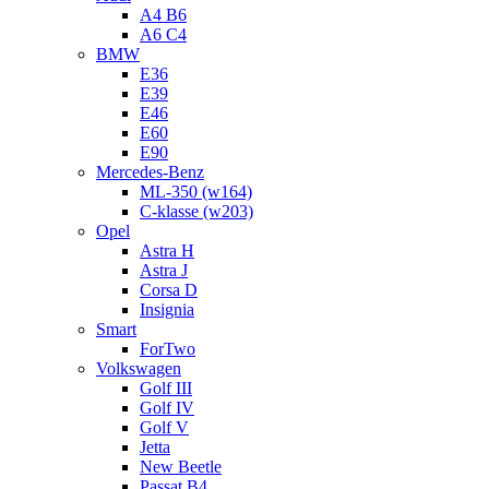
A4 B6
A6 C4
BMW
E36
E39
E46
E60
E90
Mercedes-Benz
ML-350 (w164)
C-klasse (w203)
Opel
Astra H
Astra J
Corsa D
Insignia
Smart
ForTwo
Volkswagen
Golf III
Golf IV
Golf V
Jetta
New Beetle
Passat B4