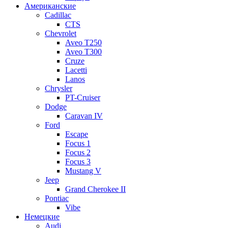
Американские
Cadillac
CTS
Chevrolet
Aveo Т250
Aveo T300
Cruze
Lacetti
Lanos
Chrysler
PT-Cruiser
Dodge
Caravan IV
Ford
Escape
Focus 1
Focus 2
Focus 3
Mustang V
Jeep
Grand Cherokee II
Pontiac
Vibe
Немецкие
Audi