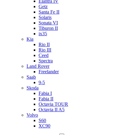
Elantra IV
Getz
Santa Fe II
Solaris
Sonata VI
Tiburon II
ix35
Kia
Rio II
Rio III
Ceed
Spectra
Land Rover
Freelander
Saab
9-5
Skoda
Fabia I
Fabia II
Octavia TOUR
Octavia II A5
Volvo
S60
XC90