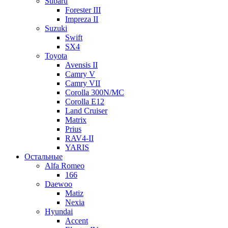
Subaru
Forester III
Impreza II
Suzuki
Swift
SX4
Toyota
Avensis II
Camry V
Camry VII
Corolla 300N/MC
Corolla E12
Land Cruiser
Matrix
Prius
RAV4-II
YARIS
Остальные
Alfa Romeo
166
Daewoo
Matiz
Nexia
Hyundai
Accent