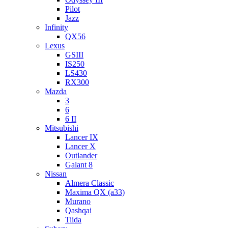
Pilot
Jazz
Infinity
QX56
Lexus
GSIII
IS250
LS430
RX300
Mazda
3
6
6 II
Mitsubishi
Lancer IX
Lancer X
Outlander
Galant 8
Nissan
Almera Classic
Maxima QX (a33)
Murano
Qashqai
Tiida