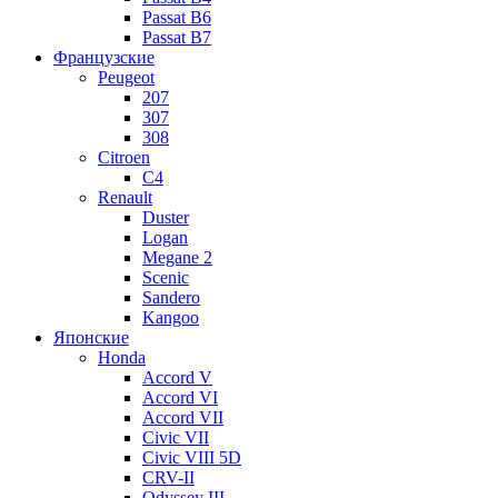
Passat B6
Passat B7
Французские
Peugeot
207
307
308
Citroen
C4
Renault
Duster
Logan
Megane 2
Scenic
Sandero
Kangoo
Японские
Honda
Accord V
Accord VI
Accord VII
Civic VII
Civic VIII 5D
CRV-II
Odyssey III