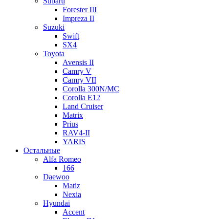
Subaru
Forester III
Impreza II
Suzuki
Swift
SX4
Toyota
Avensis II
Camry V
Camry VII
Corolla 300N/MC
Corolla E12
Land Cruiser
Matrix
Prius
RAV4-II
YARIS
Остальные
Alfa Romeo
166
Daewoo
Matiz
Nexia
Hyundai
Accent