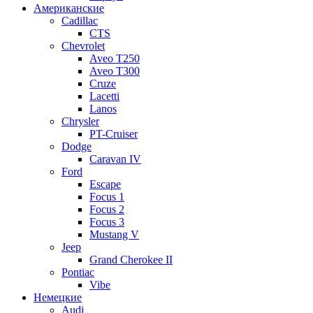
Американские
Cadillac
CTS
Chevrolet
Aveo Т250
Aveo T300
Cruze
Lacetti
Lanos
Chrysler
PT-Cruiser
Dodge
Caravan IV
Ford
Escape
Focus 1
Focus 2
Focus 3
Mustang V
Jeep
Grand Cherokee II
Pontiac
Vibe
Немецкие
Audi