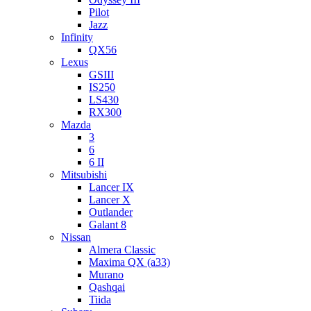
Pilot
Jazz
Infinity
QX56
Lexus
GSIII
IS250
LS430
RX300
Mazda
3
6
6 II
Mitsubishi
Lancer IX
Lancer X
Outlander
Galant 8
Nissan
Almera Classic
Maxima QX (a33)
Murano
Qashqai
Tiida