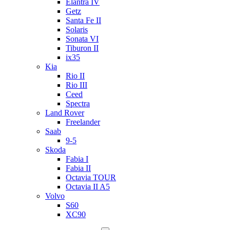
Elantra IV
Getz
Santa Fe II
Solaris
Sonata VI
Tiburon II
ix35
Kia
Rio II
Rio III
Ceed
Spectra
Land Rover
Freelander
Saab
9-5
Skoda
Fabia I
Fabia II
Octavia TOUR
Octavia II A5
Volvo
S60
XC90