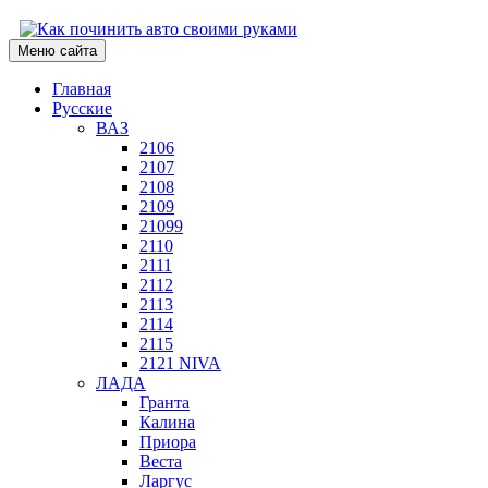
Меню сайта
Главная
Русские
ВАЗ
2106
2107
2108
2109
21099
2110
2111
2112
2113
2114
2115
2121 NIVA
ЛАДА
Гранта
Калина
Приора
Веста
Ларгус