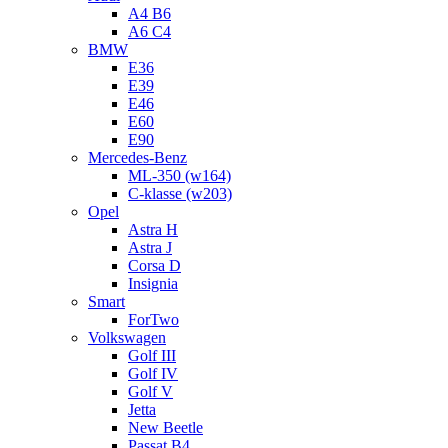
A4 B6
A6 C4
BMW
E36
E39
E46
E60
E90
Mercedes-Benz
ML-350 (w164)
C-klasse (w203)
Opel
Astra H
Astra J
Corsa D
Insignia
Smart
ForTwo
Volkswagen
Golf III
Golf IV
Golf V
Jetta
New Beetle
Passat B4