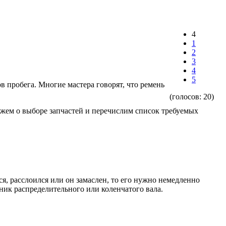
4
1
2
3
4
5
 пробега. Многие мастера говорят, что ремень
(голосов:
20
)
ажем о выборе запчастей и перечислим список требуемых
я, расслоился или он замаслен, то его нужно немедленно
ьник распределительного или коленчатого вала.