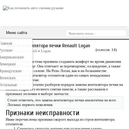
Меню сайта
Главная
Замена вентилятора печки Renault Logan
(голосов:
14
)
Русские
Категория:
Renault
»
Logan
Американские
Отопительная система призвана создавать комфорт во время движения
Немецкие
при любой погоде. Она отвечает за перемещение, охлаждение, а также
нагрев воздуха в салоне. На Рено Логан, как и на большинстве
Французские
автомобилей, вентилятор отопителя один из самых ненадежных
Японские
элементов в системе.
В этой статье поэтапно разберем порядок замены вентилятора печки на
Остальные
Renault Logan без полного снятия панели, а также расскажем о
признаках поломки и выборе запчасти.
Стоит отметить, что замена вентилятора печки аналогична на всех
Логанах первого поколения.
Признаки неисправности
Ниже перечислены признаки скорого выхода из строя вентилятора
отопителя:
Снизилась скорость нагрева или охлаждения салона.