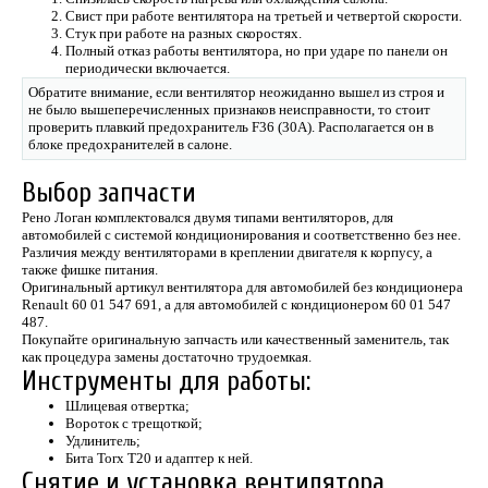
Свист при работе вентилятора на третьей и четвертой скорости.
Стук при работе на разных скоростях.
Полный отказ работы вентилятора, но при ударе по панели он
периодически включается.
Обратите внимание, если вентилятор неожиданно вышел из строя и
не было вышеперечисленных признаков неисправности, то стоит
проверить плавкий предохранитель F36 (30А). Располагается он в
блоке предохранителей в салоне.
Выбор запчасти
Рено Логан комплектовался двумя типами вентиляторов, для
автомобилей с системой кондиционирования и соответственно без нее.
Различия между вентиляторами в креплении двигателя к корпусу, а
также фишке питания.
Оригинальный артикул вентилятора для автомобилей без кондиционера
Renault 60 01 547 691, а для автомобилей с кондиционером 60 01 547
487.
Покупайте оригинальную запчасть или качественный заменитель, так
как процедура замены достаточно трудоемкая.
Инструменты для работы:
Шлицевая отвертка;
Вороток с трещоткой;
Удлинитель;
Бита Torx T20 и адаптер к ней.
Снятие и установка вентилятора