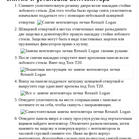
Снимите уплотнительную резинку двери возле накладки стойки
лобового стекла. Для того чтобы было проще снять уплотнитель
изначально подденьте его с помощью небольшой шлицевой
отвертки.
Шлицевой отверткой в местах отмеченных ниже разъедините
две защелки и демонтируйте правую накладку стойки лобового
стекла. Защелки могут быть в виде пластиковых зацепов или
пружинных фиксаторов прямо к кузову.
После снятия накладки открутите винт крепления панели возле
лобового стекла. Винт под Torx T20.
Внизу на панели подденьте заглушку шлицевой отверткой и
выкрутите еще один винт крепежа под Torx T20.
Отведите уплотнитель на месте соприкасания с панелью и
потяните ее на себя, чтобы скинуть с направляющих.
Отведите панель вверх и снизу просунув руки под перчаточным
ящиком найдите вентилятор. Отключите разъем питания, затем
нажмите на защелку и повернув корпус с вентилятором за
часовой стрелкой снимите его. Ниже на фото корпус
вентилятора, фотография сделана при полностью снятой панели.