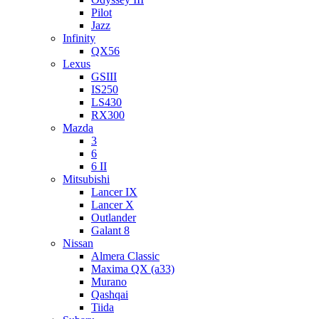
Pilot
Jazz
Infinity
QX56
Lexus
GSIII
IS250
LS430
RX300
Mazda
3
6
6 II
Mitsubishi
Lancer IX
Lancer X
Outlander
Galant 8
Nissan
Almera Classic
Maxima QX (a33)
Murano
Qashqai
Tiida