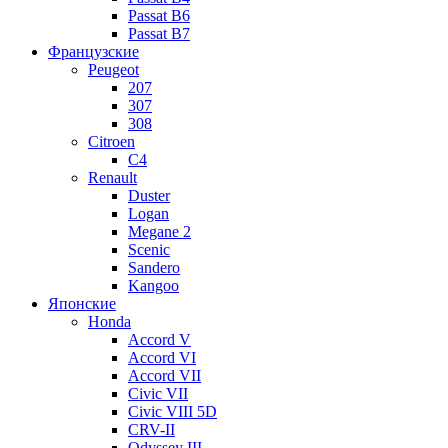
Passat B6
Passat B7
Французские
Peugeot
207
307
308
Citroen
C4
Renault
Duster
Logan
Megane 2
Scenic
Sandero
Kangoo
Японские
Honda
Accord V
Accord VI
Accord VII
Civic VII
Civic VIII 5D
CRV-II
Odyssey III