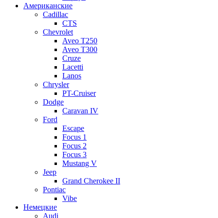
Американские
Cadillac
CTS
Chevrolet
Aveo Т250
Aveo T300
Cruze
Lacetti
Lanos
Chrysler
PT-Cruiser
Dodge
Caravan IV
Ford
Escape
Focus 1
Focus 2
Focus 3
Mustang V
Jeep
Grand Cherokee II
Pontiac
Vibe
Немецкие
Audi