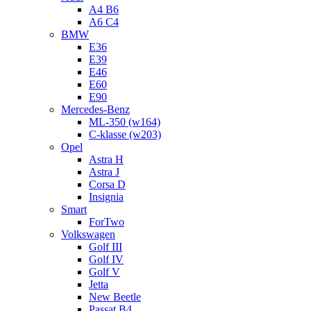
A4 B6
A6 C4
BMW
E36
E39
E46
E60
E90
Mercedes-Benz
ML-350 (w164)
C-klasse (w203)
Opel
Astra H
Astra J
Corsa D
Insignia
Smart
ForTwo
Volkswagen
Golf III
Golf IV
Golf V
Jetta
New Beetle
Passat B4