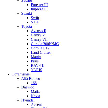
Subaru
Forester III
Impreza II
Suzuki
Swift
SX4
Toyota
Avensis II
Camry V
Camry VII
Corolla 300N/MC
Corolla E12
Land Cruiser
Matrix
Prius
RAV4-II
YARIS
Остальные
Alfa Romeo
166
Daewoo
Matiz
Nexia
Hyundai
Accent