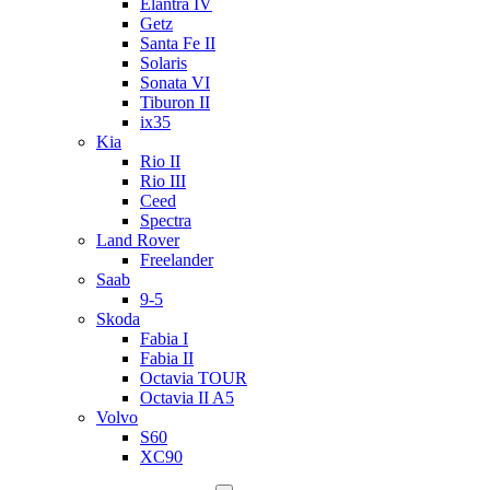
Elantra IV
Getz
Santa Fe II
Solaris
Sonata VI
Tiburon II
ix35
Kia
Rio II
Rio III
Ceed
Spectra
Land Rover
Freelander
Saab
9-5
Skoda
Fabia I
Fabia II
Octavia TOUR
Octavia II A5
Volvo
S60
XC90