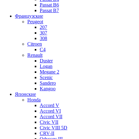
Passat B6
Passat B7
Французские
Peugeot
207
307
308
Citroen
C4
Renault
Duster
Logan
Megane 2
Scenic
Sandero
Kangoo
Японские
Honda
Accord V
Accord VI
Accord VII
Civic VII
Civic VIII 5D
CRV-II
Odyssey III