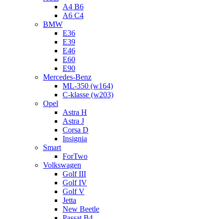
A4 B6
A6 C4
BMW
E36
E39
E46
E60
E90
Mercedes-Benz
ML-350 (w164)
C-klasse (w203)
Opel
Astra H
Astra J
Corsa D
Insignia
Smart
ForTwo
Volkswagen
Golf III
Golf IV
Golf V
Jetta
New Beetle
Passat B4