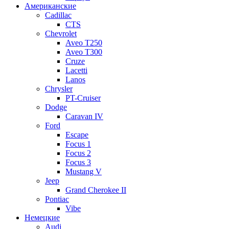
Американские
Cadillac
CTS
Chevrolet
Aveo Т250
Aveo T300
Cruze
Lacetti
Lanos
Chrysler
PT-Cruiser
Dodge
Caravan IV
Ford
Escape
Focus 1
Focus 2
Focus 3
Mustang V
Jeep
Grand Cherokee II
Pontiac
Vibe
Немецкие
Audi