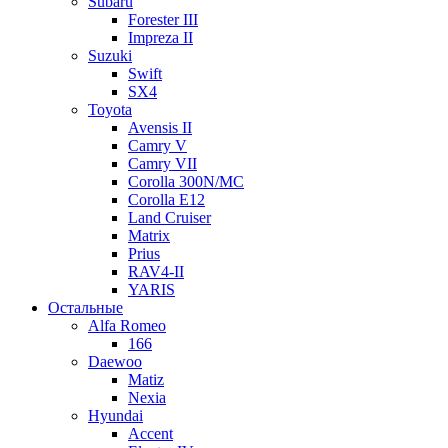
Subaru
Forester III
Impreza II
Suzuki
Swift
SX4
Toyota
Avensis II
Camry V
Camry VII
Corolla 300N/MC
Corolla E12
Land Cruiser
Matrix
Prius
RAV4-II
YARIS
Остальные
Alfa Romeo
166
Daewoo
Matiz
Nexia
Hyundai
Accent