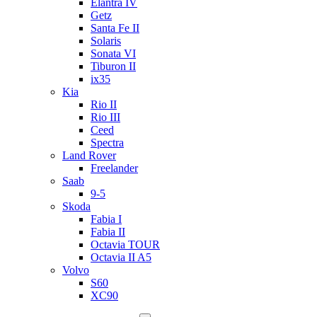
Elantra IV
Getz
Santa Fe II
Solaris
Sonata VI
Tiburon II
ix35
Kia
Rio II
Rio III
Ceed
Spectra
Land Rover
Freelander
Saab
9-5
Skoda
Fabia I
Fabia II
Octavia TOUR
Octavia II A5
Volvo
S60
XC90