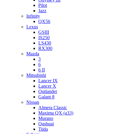
Pilot
Jazz
Infinity
QX56
Lexus
GSIII
IS250
LS430
RX300
Mazda
3
6
6 II
Mitsubishi
Lancer IX
Lancer X
Outlander
Galant 8
Nissan
Almera Classic
Maxima QX (a33)
Murano
Qashqai
Tiida