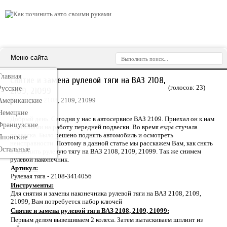
Меню сайта
Главная
Снятие и замена рулевой тяги на ВАЗ 2108,
(голосов:
23
)
Русские
2109, 21099
Категория:
2108
,
2109
,
21099
Американские
Немецкие
Добрый день. Сегодня у нас в автосервисе ВАЗ 2109. Приехал он к нам
Французские
с жалобами на работу передней подвески. Во время езды стучала
подвеска. Было решено поднять автомобиль и осмотреть
Японские
неисправности. Поэтому в данной статье мы расскажем Вам, как снять
Остальные
и заменить рулевую тягу на ВАЗ 2108, 2109, 21099. Так же снимем
рулевой наконечник.
Артикул:
Рулевая тяга - 2108-3414056
Инструменты:
Для снятия и замены наконечника рулевой тяги на ВАЗ 2108, 2109,
21099, Вам потребуется набор ключей
Снятие и замена рулевой тяги ВАЗ 2108, 2109, 21099:
Первым делом вывешиваем 2 колеса. Затем вытаскиваем шплинт из