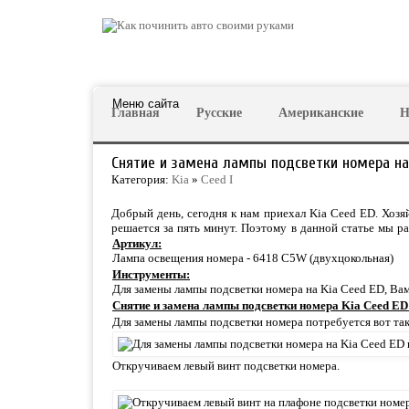
Меню сайта
Главная
Русские
Американские
Н
Снятие и замена лампы подсветки номера на
Категория:
Kia
»
Ceed I
Добрый день, сегодня к нам приехал Kia Ceed ED. Хозя
решается за пять минут. Поэтому в данной статье мы р
Артикул:
Лампа освещения номера - 6418 C5W (двухцокольная)
Инструменты:
Для замены лампы подсветки номера на Kia Ceed ED, Вам
Снятие и замена лампы подсветки номера Kia Ceed ED
Для замены лампы подсветки номера потребуется вот так
Откручиваем левый винт подсветки номера.