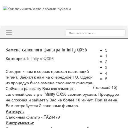
Меню
сайта
Замена салонного фильтра Infinity QX56
5
1
Категория:
Infinity
»
QX56
2
3
Сегодня к нам в сервис приехал настоящий
4
гигант. Заехал к нам на очередное ТО. Одной
5
из процедур была замена салонного фильтра.
(голосов:
15
)
Сейчас я расскажу Вам как заменить
салонный фильтр в Infinity QX56 своими руками. Процедура
не сложная и займет у Вас не более 10 минут. При замене
Вам потребуется 2 салонных фильтра.
Артикул:
Салонный фильтр - TA24479
Инструменты: