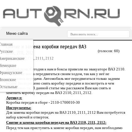
Меню сайта
Главная
Снятие и замена коробки передач ВАЗ
(голосов:
60
)
Русские
2110, 2111, 2112
Категория:
2110
,
2111
,
2112
Американские
Немецкие
Добрый день. Сегодня к нам в боксы привезли на эвакуаторе ВАЗ 2110.
Французские
Машина не могла передвигаться своим ходом, так как у неё не
включались передачи. Автомобиль мог передвигаться только задним
Японские
ходом. Было решено снять коробку передачи и посмотреть в чем
Остальные
неисправность. В данной статье мы расскажем Вам как снять и
заменить коробку передач на ВАЗ 2110, 2111, 2112.
Артикул:
Коробка передач в сборе - 2110-1700010-30
Инструменты:
Для замены коробки передач на ВАЗ 2110, 2111, 2112 Вам потребуется
набор ключей и отверток.
Снятие и замена коробки передач на ВАЗ 2110, 2111, 2112:
Перед тем как приступить к замене коробки передач, нам необходимо