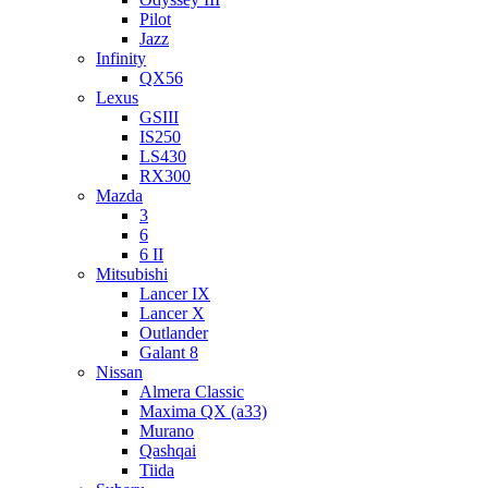
Pilot
Jazz
Infinity
QX56
Lexus
GSIII
IS250
LS430
RX300
Mazda
3
6
6 II
Mitsubishi
Lancer IX
Lancer X
Outlander
Galant 8
Nissan
Almera Classic
Maxima QX (a33)
Murano
Qashqai
Tiida