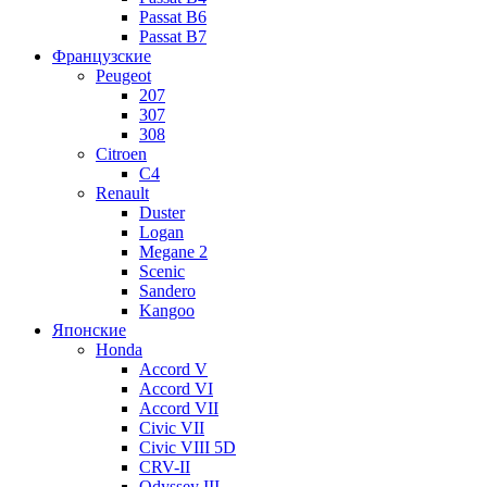
Passat B6
Passat B7
Французские
Peugeot
207
307
308
Citroen
C4
Renault
Duster
Logan
Megane 2
Scenic
Sandero
Kangoo
Японские
Honda
Accord V
Accord VI
Accord VII
Civic VII
Civic VIII 5D
CRV-II
Odyssey III