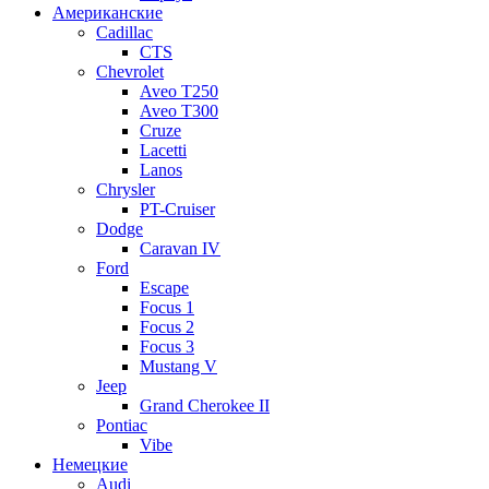
Американские
Cadillac
CTS
Chevrolet
Aveo Т250
Aveo T300
Cruze
Lacetti
Lanos
Chrysler
PT-Cruiser
Dodge
Caravan IV
Ford
Escape
Focus 1
Focus 2
Focus 3
Mustang V
Jeep
Grand Cherokee II
Pontiac
Vibe
Немецкие
Audi