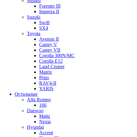
Subaru
Forester III
Impreza II
Suzuki
Swift
SX4
Toyota
Avensis II
Camry V
Camry VII
Corolla 300N/MC
Corolla E12
Land Cruiser
Matrix
Prius
RAV4-II
YARIS
Остальные
Alfa Romeo
166
Daewoo
Matiz
Nexia
Hyundai
Accent