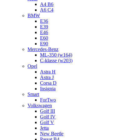
A4 B6
A6 C4
BMW
E36
E39
E46
E60
E90
Mercedes-Benz
ML-350 (w164)
C-klasse (w203)
Opel
Astra H
Astra J
Corsa D
Insignia
Smart
ForTwo
Volkswagen
Golf III
Golf IV
Golf V
Jetta
New Beetle
Passat B4