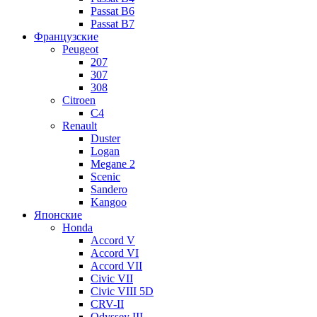
Passat B6
Passat B7
Французские
Peugeot
207
307
308
Citroen
C4
Renault
Duster
Logan
Megane 2
Scenic
Sandero
Kangoo
Японские
Honda
Accord V
Accord VI
Accord VII
Civic VII
Civic VIII 5D
CRV-II
Odyssey III