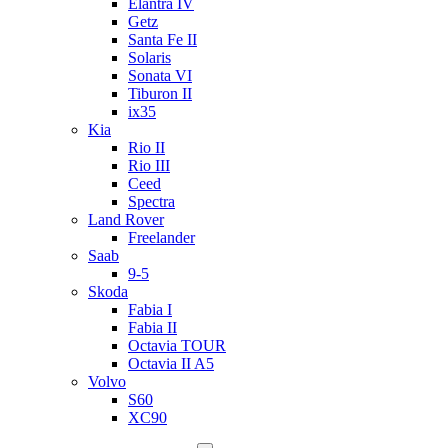
Elantra IV
Getz
Santa Fe II
Solaris
Sonata VI
Tiburon II
ix35
Kia
Rio II
Rio III
Ceed
Spectra
Land Rover
Freelander
Saab
9-5
Skoda
Fabia I
Fabia II
Octavia TOUR
Octavia II A5
Volvo
S60
XC90