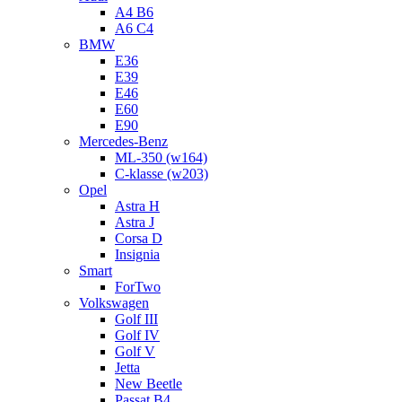
A4 B6
A6 C4
BMW
E36
E39
E46
E60
E90
Mercedes-Benz
ML-350 (w164)
C-klasse (w203)
Opel
Astra H
Astra J
Corsa D
Insignia
Smart
ForTwo
Volkswagen
Golf III
Golf IV
Golf V
Jetta
New Beetle
Passat B4