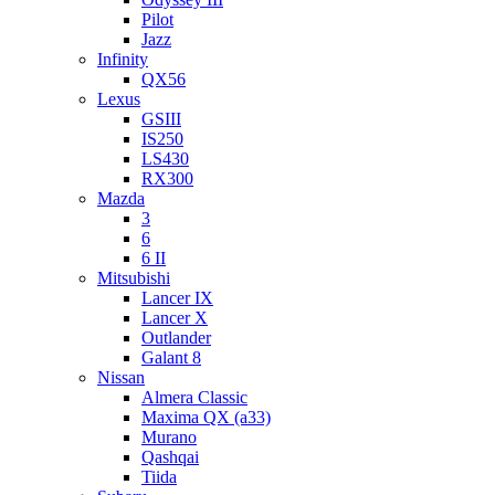
Pilot
Jazz
Infinity
QX56
Lexus
GSIII
IS250
LS430
RX300
Mazda
3
6
6 II
Mitsubishi
Lancer IX
Lancer X
Outlander
Galant 8
Nissan
Almera Classic
Maxima QX (a33)
Murano
Qashqai
Tiida