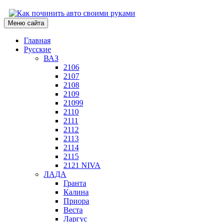
Меню сайта
Главная
Русские
ВАЗ
2106
2107
2108
2109
21099
2110
2111
2112
2113
2114
2115
2121 NIVA
ЛАДА
Гранта
Калина
Приора
Веста
Ларгус