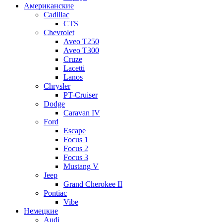
Американские
Cadillac
CTS
Chevrolet
Aveo Т250
Aveo T300
Cruze
Lacetti
Lanos
Chrysler
PT-Cruiser
Dodge
Caravan IV
Ford
Escape
Focus 1
Focus 2
Focus 3
Mustang V
Jeep
Grand Cherokee II
Pontiac
Vibe
Немецкие
Audi