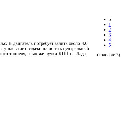
5
1
2
3
4
.с. В двигатель потребует залить около 4.6
5
я у нас стоит задача почистить центральный
ного тоннеля, а так же ручки КПП на Лада
(голосов:
3
)