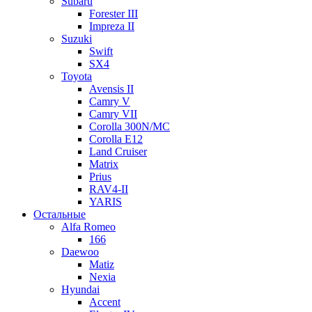
Subaru
Forester III
Impreza II
Suzuki
Swift
SX4
Toyota
Avensis II
Camry V
Camry VII
Corolla 300N/MC
Corolla E12
Land Cruiser
Matrix
Prius
RAV4-II
YARIS
Остальные
Alfa Romeo
166
Daewoo
Matiz
Nexia
Hyundai
Accent