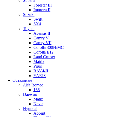
Subaru
Forester III
Impreza II
Suzuki
Swift
SX4
Toyota
Avensis II
Camry V
Camry VII
Corolla 300N/MC
Corolla E12
Land Cruiser
Matrix
Prius
RAV4-II
YARIS
Остальные
Alfa Romeo
166
Daewoo
Matiz
Nexia
Hyundai
Accent