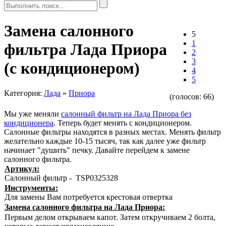
Замена салонного
5
1
фильтра Лада Приора
2
3
(с кондиционером)
4
5
Категория:
Лада
»
Приора
(голосов:
66
)
Мы уже меняли
салонный фильтр на Лада Приора без
кондиционера
. Теперь будет менять с кондиционером.
Салонные фильтры находятся в разных местах. Менять фильтр
желательно каждые 10-15 тысяч, так как далее уже фильтр
начинает "душить" печку. Давайте перейдем к замене
салонного фильтра.
Артикул:
Салонный фильтр - TSP0325328
Инструменты:
Для замены Вам потребуется крестовая отвертка
Замена салонного фильтра на Лада Приора:
Первым делом открываем капот. Затем откручиваем 2 болта,