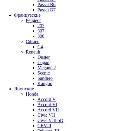
Passat B6
Passat B7
Французские
Peugeot
207
307
308
Citroen
C4
Renault
Duster
Logan
Megane 2
Scenic
Sandero
Kangoo
Японские
Honda
Accord V
Accord VI
Accord VII
Civic VII
Civic VIII 5D
CRV-II
Odyssey III