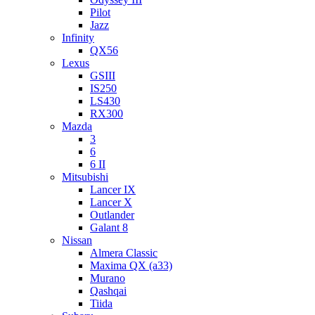
Pilot
Jazz
Infinity
QX56
Lexus
GSIII
IS250
LS430
RX300
Mazda
3
6
6 II
Mitsubishi
Lancer IX
Lancer X
Outlander
Galant 8
Nissan
Almera Classic
Maxima QX (a33)
Murano
Qashqai
Tiida