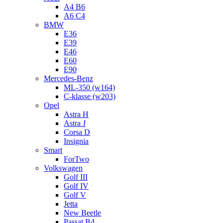
A4 B6
A6 C4
BMW
E36
E39
E46
E60
E90
Mercedes-Benz
ML-350 (w164)
C-klasse (w203)
Opel
Astra H
Astra J
Corsa D
Insignia
Smart
ForTwo
Volkswagen
Golf III
Golf IV
Golf V
Jetta
New Beetle
Passat B4