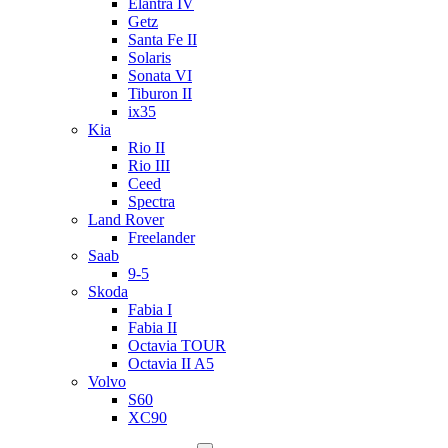
Elantra IV
Getz
Santa Fe II
Solaris
Sonata VI
Tiburon II
ix35
Kia
Rio II
Rio III
Ceed
Spectra
Land Rover
Freelander
Saab
9-5
Skoda
Fabia I
Fabia II
Octavia TOUR
Octavia II A5
Volvo
S60
XC90