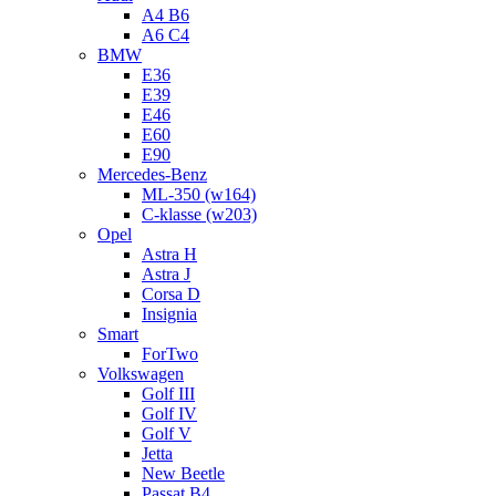
A4 B6
A6 C4
BMW
E36
E39
E46
E60
E90
Mercedes-Benz
ML-350 (w164)
C-klasse (w203)
Opel
Astra H
Astra J
Corsa D
Insignia
Smart
ForTwo
Volkswagen
Golf III
Golf IV
Golf V
Jetta
New Beetle
Passat B4