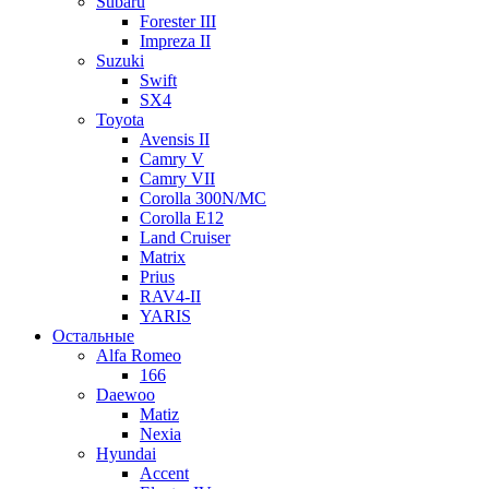
Subaru
Forester III
Impreza II
Suzuki
Swift
SX4
Toyota
Avensis II
Camry V
Camry VII
Corolla 300N/MC
Corolla E12
Land Cruiser
Matrix
Prius
RAV4-II
YARIS
Остальные
Alfa Romeo
166
Daewoo
Matiz
Nexia
Hyundai
Accent