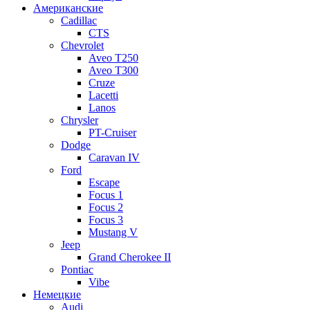
Американские
Cadillac
CTS
Chevrolet
Aveo Т250
Aveo T300
Cruze
Lacetti
Lanos
Chrysler
PT-Cruiser
Dodge
Caravan IV
Ford
Escape
Focus 1
Focus 2
Focus 3
Mustang V
Jeep
Grand Cherokee II
Pontiac
Vibe
Немецкие
Audi