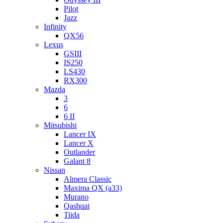
Pilot
Jazz
Infinity
QX56
Lexus
GSIII
IS250
LS430
RX300
Mazda
3
6
6 II
Mitsubishi
Lancer IX
Lancer X
Outlander
Galant 8
Nissan
Almera Classic
Maxima QX (a33)
Murano
Qashqai
Tiida