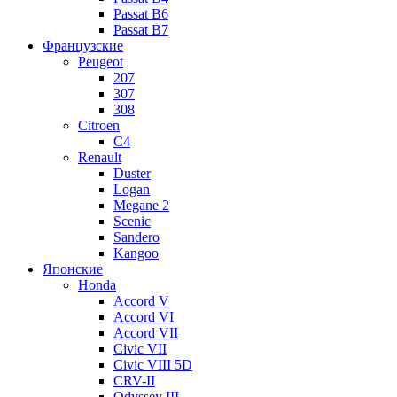
Passat B6
Passat B7
Французские
Peugeot
207
307
308
Citroen
C4
Renault
Duster
Logan
Megane 2
Scenic
Sandero
Kangoo
Японские
Honda
Accord V
Accord VI
Accord VII
Civic VII
Civic VIII 5D
CRV-II
Odyssey III