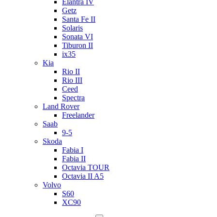
Elantra IV
Getz
Santa Fe II
Solaris
Sonata VI
Tiburon II
ix35
Kia
Rio II
Rio III
Ceed
Spectra
Land Rover
Freelander
Saab
9-5
Skoda
Fabia I
Fabia II
Octavia TOUR
Octavia II A5
Volvo
S60
XC90