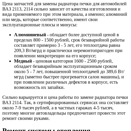
Цена запчастей для замены радиатора печки для автомобилей
ВАЗ 2113, 2114 сильно зависит от качества изготовления и
вида применяемого при этом материала, а именно; алюминий
или медь, которые соответственно, имеют свои
эксплуатационные плюсы и минусы:
Алюминиевый
- обладает более доступной ценой в
пределах 800 - 1500 рублей, срок безаварийной работы
составляет примерно 3 - 5 лет, его теплоотдача равна
209,3 Вт/мгрд и практически неремонтопригоден при
появлении микротрещин на его корпусе;
Медный
- ценовая категория 1600 - 2500 рублей,
обладает безаварийным эксплуатационным сроком
около 5 - 7 лет, повышенной теплоотдачей до 389,6 Вт/
мгрд (заметно быстрее прогревается салон машины), и
при появлении различных дефектов в корпусе, есть
возможность их запайки.
Сильно варьируется и цена работы по замене радиатора печки
ВАЗ 2114. Так, в сертифицированных сервисах она составляет
около 7-9 тысяч рублей, а в частных гаражах 4-5 тысяч,
поэтому многие автовладельцы предпочитают провести этот
ремонт своими руками.
Ремонт системы отопления