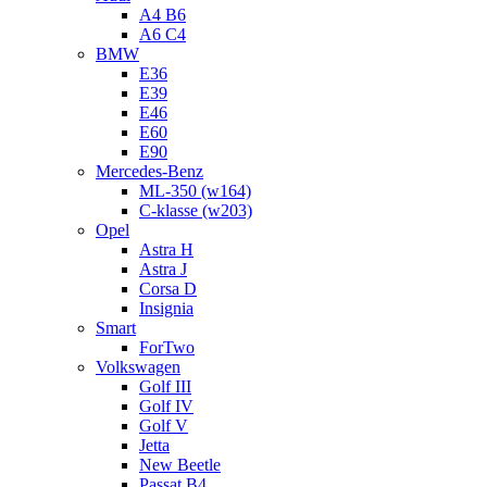
A4 B6
A6 C4
BMW
E36
E39
E46
E60
E90
Mercedes-Benz
ML-350 (w164)
C-klasse (w203)
Opel
Astra H
Astra J
Corsa D
Insignia
Smart
ForTwo
Volkswagen
Golf III
Golf IV
Golf V
Jetta
New Beetle
Passat B4