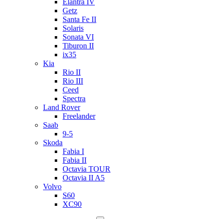
Elantra IV
Getz
Santa Fe II
Solaris
Sonata VI
Tiburon II
ix35
Kia
Rio II
Rio III
Ceed
Spectra
Land Rover
Freelander
Saab
9-5
Skoda
Fabia I
Fabia II
Octavia TOUR
Octavia II A5
Volvo
S60
XC90