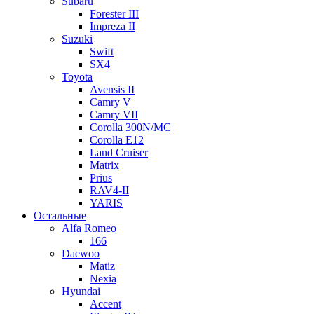
Subaru
Forester III
Impreza II
Suzuki
Swift
SX4
Toyota
Avensis II
Camry V
Camry VII
Corolla 300N/MC
Corolla E12
Land Cruiser
Matrix
Prius
RAV4-II
YARIS
Остальные
Alfa Romeo
166
Daewoo
Matiz
Nexia
Hyundai
Accent