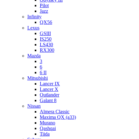
Pilot
Jazz
Infinity
QX56
Lexus
GSIII
IS250
LS430
RX300
Mazda
3
6
6 II
Mitsubishi
Lancer IX
Lancer X
Outlander
Galant 8
Nissan
Almera Classic
Maxima QX (a33)
Murano
Qashqai
Tiida