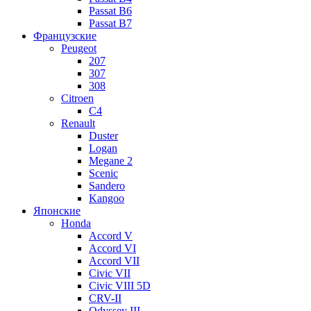
Passat B6
Passat B7
Французские
Peugeot
207
307
308
Citroen
C4
Renault
Duster
Logan
Megane 2
Scenic
Sandero
Kangoo
Японские
Honda
Accord V
Accord VI
Accord VII
Civic VII
Civic VIII 5D
CRV-II
Odyssey III