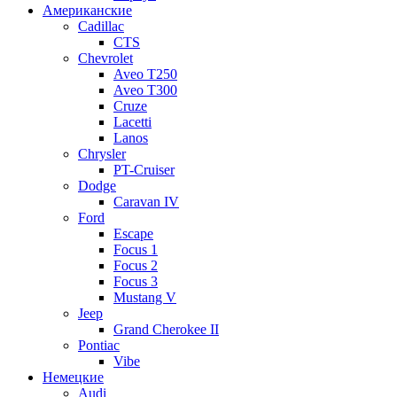
Американские
Cadillac
CTS
Chevrolet
Aveo Т250
Aveo T300
Cruze
Lacetti
Lanos
Chrysler
PT-Cruiser
Dodge
Caravan IV
Ford
Escape
Focus 1
Focus 2
Focus 3
Mustang V
Jeep
Grand Cherokee II
Pontiac
Vibe
Немецкие
Audi