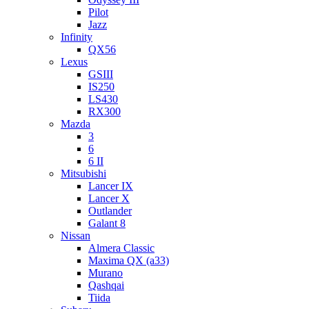
Pilot
Jazz
Infinity
QX56
Lexus
GSIII
IS250
LS430
RX300
Mazda
3
6
6 II
Mitsubishi
Lancer IX
Lancer X
Outlander
Galant 8
Nissan
Almera Classic
Maxima QX (a33)
Murano
Qashqai
Tiida