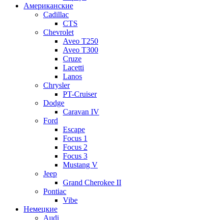
Американские
Cadillac
CTS
Chevrolet
Aveo Т250
Aveo T300
Cruze
Lacetti
Lanos
Chrysler
PT-Cruiser
Dodge
Caravan IV
Ford
Escape
Focus 1
Focus 2
Focus 3
Mustang V
Jeep
Grand Cherokee II
Pontiac
Vibe
Немецкие
Audi