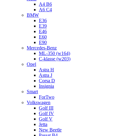
A4 B6
A6 C4
BMW
E36
E39
E46
E60
E90
Mercedes-Benz
ML-350 (w164)
C-klasse (w203)
Opel
Astra H
Astra J
Corsa D
Insignia
Smart
ForTwo
Volkswagen
Golf III
Golf IV
Golf V
Jetta
New Beetle
Passat B4