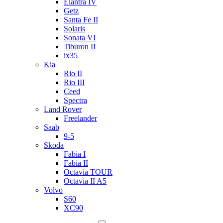
Elantra IV
Getz
Santa Fe II
Solaris
Sonata VI
Tiburon II
ix35
Kia
Rio II
Rio III
Ceed
Spectra
Land Rover
Freelander
Saab
9-5
Skoda
Fabia I
Fabia II
Octavia TOUR
Octavia II A5
Volvo
S60
XC90