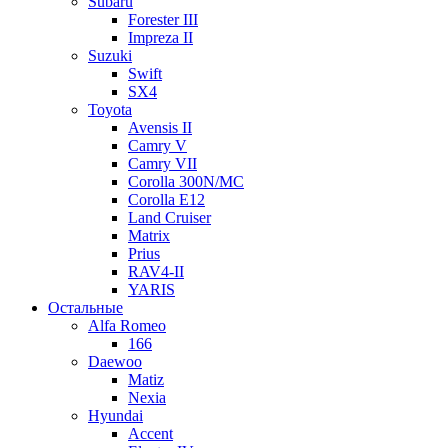
Subaru
Forester III
Impreza II
Suzuki
Swift
SX4
Toyota
Avensis II
Camry V
Camry VII
Corolla 300N/MC
Corolla E12
Land Cruiser
Matrix
Prius
RAV4-II
YARIS
Остальные
Alfa Romeo
166
Daewoo
Matiz
Nexia
Hyundai
Accent