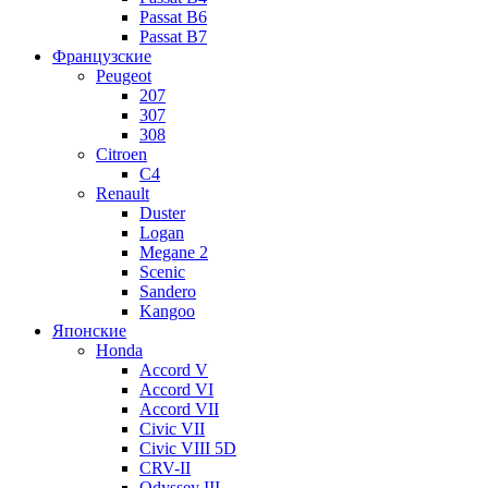
Passat B6
Passat B7
Французские
Peugeot
207
307
308
Citroen
C4
Renault
Duster
Logan
Megane 2
Scenic
Sandero
Kangoo
Японские
Honda
Accord V
Accord VI
Accord VII
Civic VII
Civic VIII 5D
CRV-II
Odyssey III