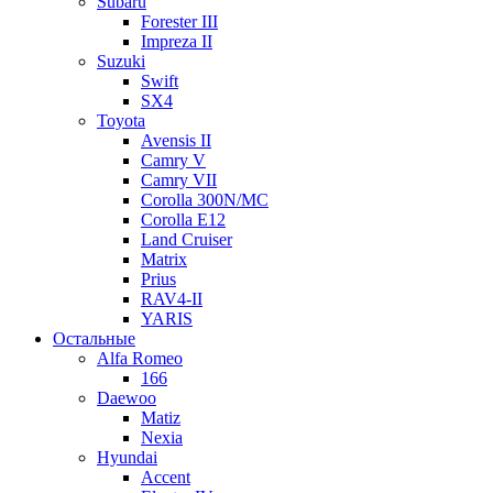
Subaru
Forester III
Impreza II
Suzuki
Swift
SX4
Toyota
Avensis II
Camry V
Camry VII
Corolla 300N/MC
Corolla E12
Land Cruiser
Matrix
Prius
RAV4-II
YARIS
Остальные
Alfa Romeo
166
Daewoo
Matiz
Nexia
Hyundai
Accent