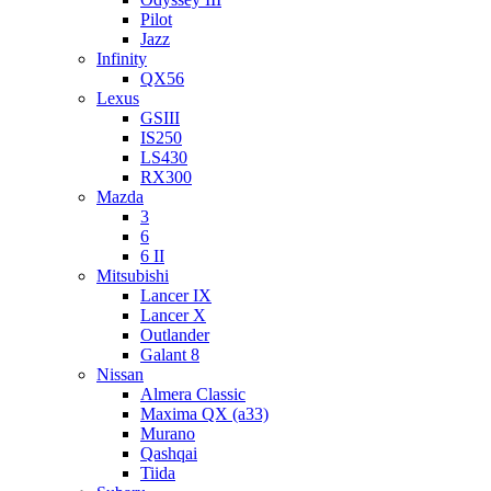
Pilot
Jazz
Infinity
QX56
Lexus
GSIII
IS250
LS430
RX300
Mazda
3
6
6 II
Mitsubishi
Lancer IX
Lancer X
Outlander
Galant 8
Nissan
Almera Classic
Maxima QX (a33)
Murano
Qashqai
Tiida