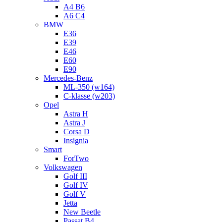
A4 B6
A6 C4
BMW
E36
E39
E46
E60
E90
Mercedes-Benz
ML-350 (w164)
C-klasse (w203)
Opel
Astra H
Astra J
Corsa D
Insignia
Smart
ForTwo
Volkswagen
Golf III
Golf IV
Golf V
Jetta
New Beetle
Passat B4