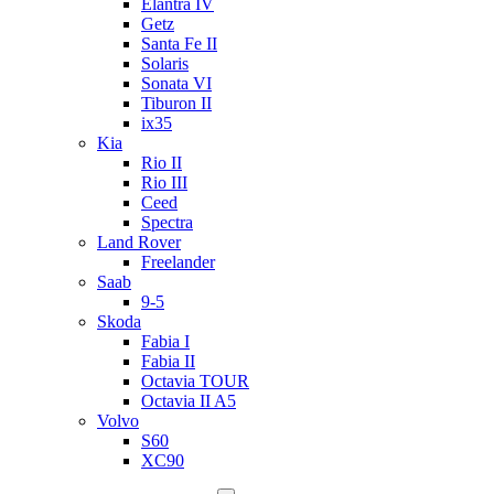
Elantra IV
Getz
Santa Fe II
Solaris
Sonata VI
Tiburon II
ix35
Kia
Rio II
Rio III
Ceed
Spectra
Land Rover
Freelander
Saab
9-5
Skoda
Fabia I
Fabia II
Octavia TOUR
Octavia II A5
Volvo
S60
XC90