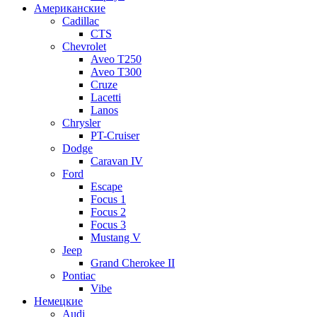
Американские
Cadillac
CTS
Chevrolet
Aveo Т250
Aveo T300
Cruze
Lacetti
Lanos
Chrysler
PT-Cruiser
Dodge
Caravan IV
Ford
Escape
Focus 1
Focus 2
Focus 3
Mustang V
Jeep
Grand Cherokee II
Pontiac
Vibe
Немецкие
Audi