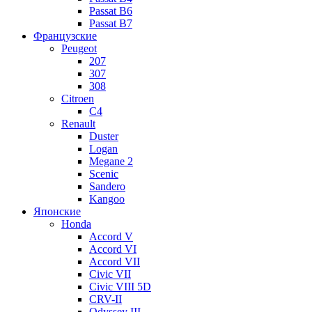
Passat B6
Passat B7
Французские
Peugeot
207
307
308
Citroen
C4
Renault
Duster
Logan
Megane 2
Scenic
Sandero
Kangoo
Японские
Honda
Accord V
Accord VI
Accord VII
Civic VII
Civic VIII 5D
CRV-II
Odyssey III