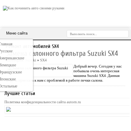
Меню сайта
Главная
Ремонт автомобилей SX4
Русские
Замена салонного фильтра Suzuki SX4
Американские
Категория:
Suzuki
»
SX4
Немецкие
Добрый вечер. Сегодня у нас
побывала очень интересная
Французские
машина Suzuki SX4. Данная
Японские
модель приехала к нам с проблемой в работе печки салона.
Остальные
Лучшие статьи
Политика конфиденциальности сайта autorn.ru