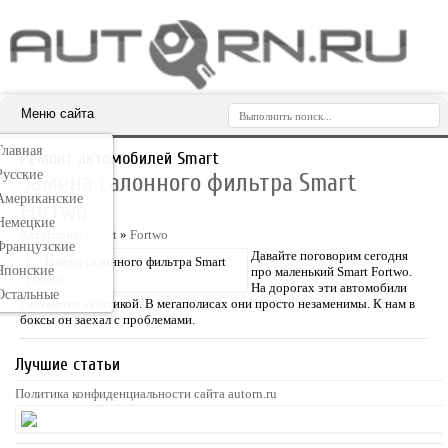
Меню сайта
Главная
Ремонт автомобилей Smart
Русские
Замена салонного фильтра Smart
Американские
Fortwo
Немецкие
Категория:
Smart
»
Fortwo
Французские
Давайте поговорим сегодня
Японские
про маленький Smart Fortwo.
На дорогах эти автомобили
Остальные
считаются экзотикой. В мегаполисах они просто незаменимы. К нам в
боксы он заехал с проблемами.
Лучшие статьи
Политика конфиденциальности сайта autorn.ru