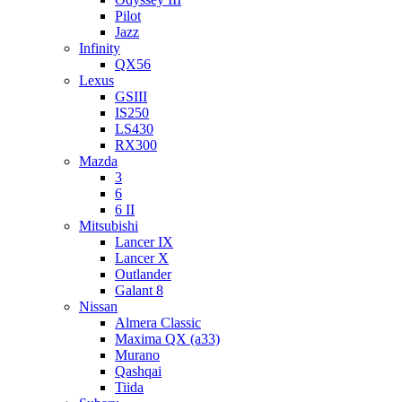
Pilot
Jazz
Infinity
QX56
Lexus
GSIII
IS250
LS430
RX300
Mazda
3
6
6 II
Mitsubishi
Lancer IX
Lancer X
Outlander
Galant 8
Nissan
Almera Classic
Maxima QX (a33)
Murano
Qashqai
Tiida