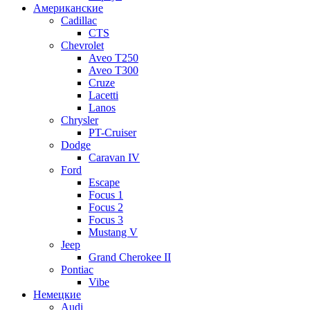
Американские
Cadillac
CTS
Chevrolet
Aveo Т250
Aveo T300
Cruze
Lacetti
Lanos
Chrysler
PT-Cruiser
Dodge
Caravan IV
Ford
Escape
Focus 1
Focus 2
Focus 3
Mustang V
Jeep
Grand Cherokee II
Pontiac
Vibe
Немецкие
Audi