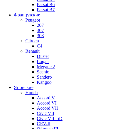
Passat B6
Passat B7
Французские
Peugeot
207
307
308
Citroen
C4
Renault
Duster
Logan
Megane 2
Scenic
Sandero
Kangoo
Японские
Honda
Accord V
Accord VI
Accord VII
Civic VII
Civic VIII 5D
CRV-II
Odyssey III