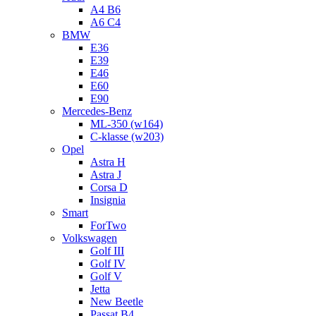
A4 B6
A6 C4
BMW
E36
E39
E46
E60
E90
Mercedes-Benz
ML-350 (w164)
C-klasse (w203)
Opel
Astra H
Astra J
Corsa D
Insignia
Smart
ForTwo
Volkswagen
Golf III
Golf IV
Golf V
Jetta
New Beetle
Passat B4