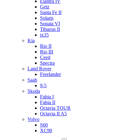
Elantra IV
Getz
Santa Fe II
Solaris
Sonata VI
Tiburon II
ix35
Kia
Rio II
Rio III
Ceed
Spectra
Land Rover
Freelander
Saab
9-5
Skoda
Fabia I
Fabia II
Octavia TOUR
Octavia II A5
Volvo
S60
XC90