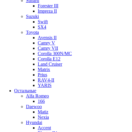
Subaru
Forester III
Impreza II
Suzuki
Swift
SX4
Toyota
Avensis II
Camry V
Camry VII
Corolla 300N/MC
Corolla E12
Land Cruiser
Matrix
Prius
RAV4-II
YARIS
Остальные
Alfa Romeo
166
Daewoo
Matiz
Nexia
Hyundai
Accent