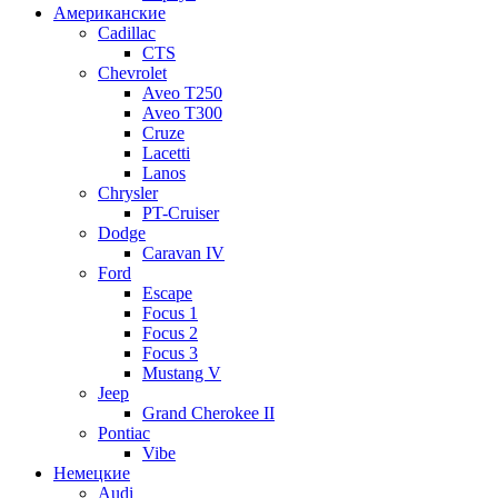
Американские
Cadillac
CTS
Chevrolet
Aveo Т250
Aveo T300
Cruze
Lacetti
Lanos
Chrysler
PT-Cruiser
Dodge
Caravan IV
Ford
Escape
Focus 1
Focus 2
Focus 3
Mustang V
Jeep
Grand Cherokee II
Pontiac
Vibe
Немецкие
Audi