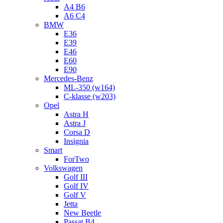
A4 B6
A6 C4
BMW
E36
E39
E46
E60
E90
Mercedes-Benz
ML-350 (w164)
C-klasse (w203)
Opel
Astra H
Astra J
Corsa D
Insignia
Smart
ForTwo
Volkswagen
Golf III
Golf IV
Golf V
Jetta
New Beetle
Passat B4