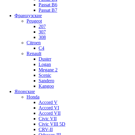
Passat B6
Passat B7
Французские
Peugeot
207
307
308
Citroen
C4
Renault
Duster
Logan
Megane 2
Scenic
Sandero
Kangoo
Японские
Honda
Accord V
Accord VI
Accord VII
Civic VII
Civic VIII 5D
CRV-II
Odyssey III