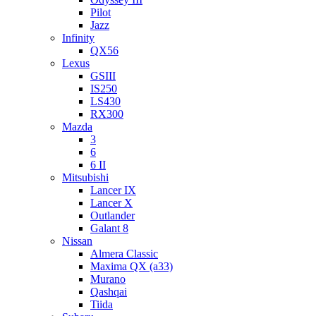
Pilot
Jazz
Infinity
QX56
Lexus
GSIII
IS250
LS430
RX300
Mazda
3
6
6 II
Mitsubishi
Lancer IX
Lancer X
Outlander
Galant 8
Nissan
Almera Classic
Maxima QX (a33)
Murano
Qashqai
Tiida