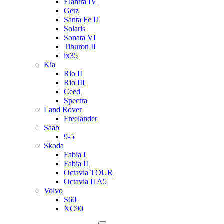
Elantra IV
Getz
Santa Fe II
Solaris
Sonata VI
Tiburon II
ix35
Kia
Rio II
Rio III
Ceed
Spectra
Land Rover
Freelander
Saab
9-5
Skoda
Fabia I
Fabia II
Octavia TOUR
Octavia II A5
Volvo
S60
XC90