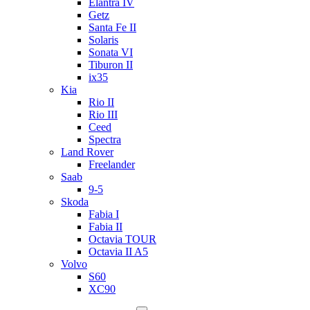
Elantra IV
Getz
Santa Fe II
Solaris
Sonata VI
Tiburon II
ix35
Kia
Rio II
Rio III
Ceed
Spectra
Land Rover
Freelander
Saab
9-5
Skoda
Fabia I
Fabia II
Octavia TOUR
Octavia II A5
Volvo
S60
XC90