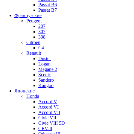
Passat B6
Passat B7
Французские
Peugeot
207
307
308
Citroen
C4
Renault
Duster
Logan
Megane 2
Scenic
Sandero
Kangoo
Японские
Honda
Accord V
Accord VI
Accord VII
Civic VII
Civic VIII 5D
CRV-II
Odyssey III