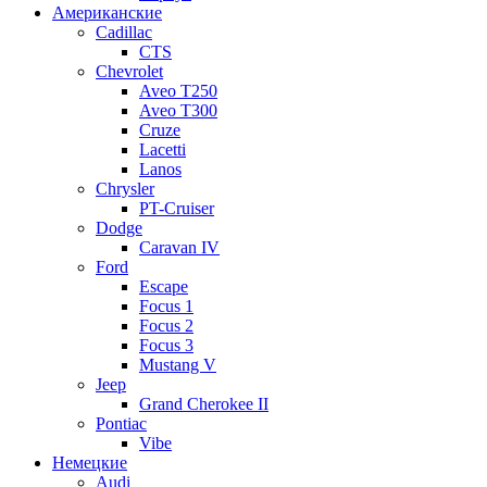
Американские
Cadillac
CTS
Chevrolet
Aveo Т250
Aveo T300
Cruze
Lacetti
Lanos
Chrysler
PT-Cruiser
Dodge
Caravan IV
Ford
Escape
Focus 1
Focus 2
Focus 3
Mustang V
Jeep
Grand Cherokee II
Pontiac
Vibe
Немецкие
Audi