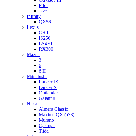
Pilot
Jazz
Infinity
QX56
Lexus
GSIII
IS250
LS430
RX300
Mazda
3
6
6 II
Mitsubishi
Lancer IX
Lancer X
Outlander
Galant 8
Nissan
Almera Classic
Maxima QX (a33)
Murano
Qashqai
Tiida