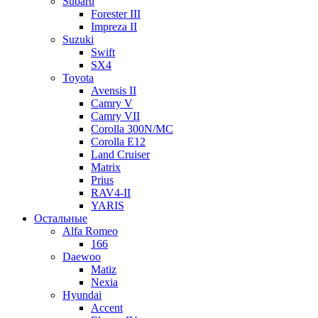
Subaru
Forester III
Impreza II
Suzuki
Swift
SX4
Toyota
Avensis II
Camry V
Camry VII
Corolla 300N/MC
Corolla E12
Land Cruiser
Matrix
Prius
RAV4-II
YARIS
Остальные
Alfa Romeo
166
Daewoo
Matiz
Nexia
Hyundai
Accent