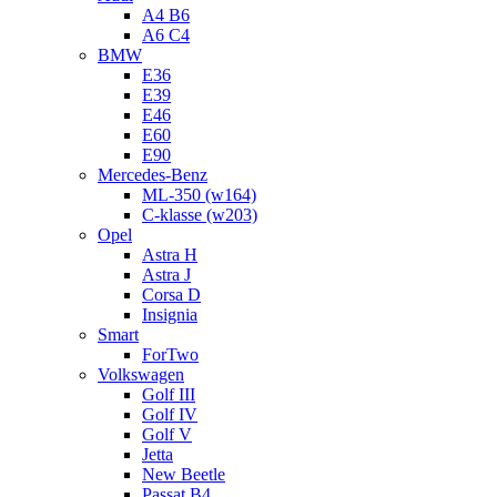
A4 B6
A6 C4
BMW
E36
E39
E46
E60
E90
Mercedes-Benz
ML-350 (w164)
C-klasse (w203)
Opel
Astra H
Astra J
Corsa D
Insignia
Smart
ForTwo
Volkswagen
Golf III
Golf IV
Golf V
Jetta
New Beetle
Passat B4