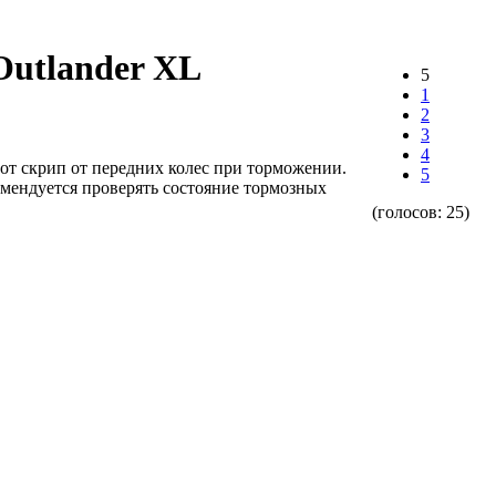
Outlander XL
5
1
2
3
4
этот скрип от передних колес при торможении.
5
комендуется проверять состояние тормозных
(голосов:
25
)