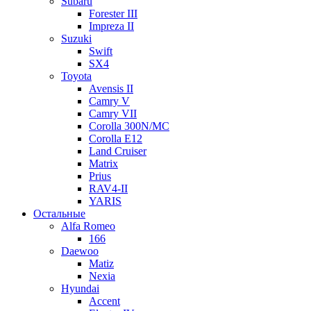
Subaru
Forester III
Impreza II
Suzuki
Swift
SX4
Toyota
Avensis II
Camry V
Camry VII
Corolla 300N/MC
Corolla E12
Land Cruiser
Matrix
Prius
RAV4-II
YARIS
Остальные
Alfa Romeo
166
Daewoo
Matiz
Nexia
Hyundai
Accent