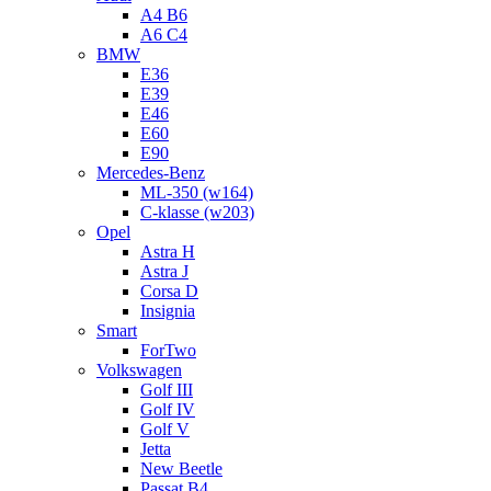
A4 B6
A6 C4
BMW
E36
E39
E46
E60
E90
Mercedes-Benz
ML-350 (w164)
C-klasse (w203)
Opel
Astra H
Astra J
Corsa D
Insignia
Smart
ForTwo
Volkswagen
Golf III
Golf IV
Golf V
Jetta
New Beetle
Passat B4