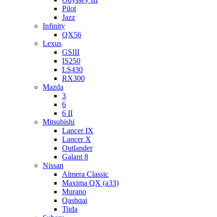
Pilot
Jazz
Infinity
QX56
Lexus
GSIII
IS250
LS430
RX300
Mazda
3
6
6 II
Mitsubishi
Lancer IX
Lancer X
Outlander
Galant 8
Nissan
Almera Classic
Maxima QX (a33)
Murano
Qashqai
Tiida