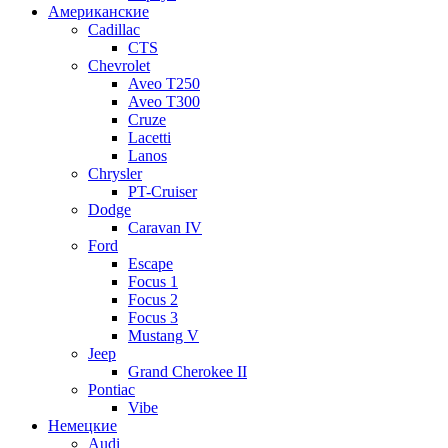
Американские
Cadillac
CTS
Chevrolet
Aveo Т250
Aveo T300
Cruze
Lacetti
Lanos
Chrysler
PT-Cruiser
Dodge
Caravan IV
Ford
Escape
Focus 1
Focus 2
Focus 3
Mustang V
Jeep
Grand Cherokee II
Pontiac
Vibe
Немецкие
Audi