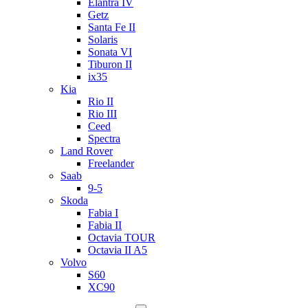
Elantra IV
Getz
Santa Fe II
Solaris
Sonata VI
Tiburon II
ix35
Kia
Rio II
Rio III
Ceed
Spectra
Land Rover
Freelander
Saab
9-5
Skoda
Fabia I
Fabia II
Octavia TOUR
Octavia II A5
Volvo
S60
XC90