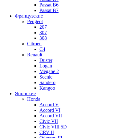
Passat B6
Passat B7
Французские
Peugeot
207
307
308
Citroen
C4
Renault
Duster
Logan
Megane 2
Scenic
Sandero
Kangoo
Японские
Honda
Accord V
Accord VI
Accord VII
Civic VII
Civic VIII 5D
CRV-II
Odyssey III