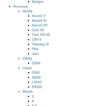
Kangoo
Японские
Honda
Accord V
Accord VI
Accord VII
Civic VII
Civic VIII 5D
CRV-II
Odyssey III
Pilot
Jazz
Infinity
QX56
Lexus
GSIII
IS250
LS430
RX300
Mazda
3
6
6 II