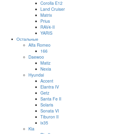
Corolla E12
Land Cruiser
Matrix
Prius
RAV4-II
YARIS
Остальные
Alfa Romeo
166
Daewoo
Matiz
Nexia
Hyundai
Accent
Elantra IV
Getz
Santa Fe II
Solaris
Sonata VI
Tiburon II
ix35
Kia