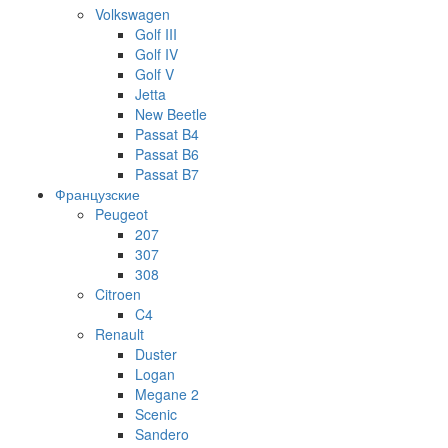
Volkswagen
Golf III
Golf IV
Golf V
Jetta
New Beetle
Passat B4
Passat B6
Passat B7
Французские
Peugeot
207
307
308
Citroen
C4
Renault
Duster
Logan
Megane 2
Scenic
Sandero