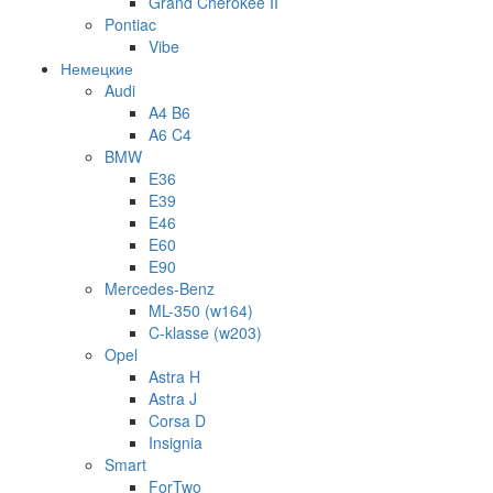
Grand Cherokee II
Pontiac
Vibe
Немецкие
Audi
A4 B6
A6 C4
BMW
E36
E39
E46
E60
E90
Mercedes-Benz
ML-350 (w164)
C-klasse (w203)
Opel
Astra H
Astra J
Corsa D
Insignia
Smart
ForTwo