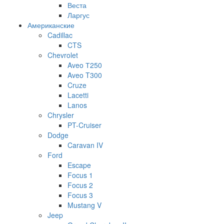
Веста
Ларгус
Американские
Cadillac
CTS
Chevrolet
Aveo Т250
Aveo T300
Cruze
Lacetti
Lanos
Chrysler
PT-Cruiser
Dodge
Caravan IV
Ford
Escape
Focus 1
Focus 2
Focus 3
Mustang V
Jeep