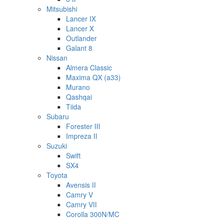
Mitsubishi
Lancer IX
Lancer X
Outlander
Galant 8
Nissan
Almera Classic
Maxima QX (a33)
Murano
Qashqai
Tiida
Subaru
Forester III
Impreza II
Suzuki
Swift
SX4
Toyota
Avensis II
Camry V
Camry VII
Corolla 300N/MC