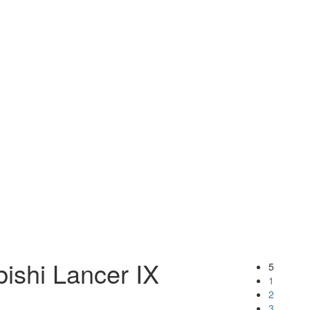
shi Lancer IX
5
1
2
3