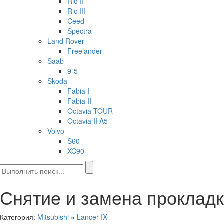
Rio II
Rio III
Ceed
Spectra
Land Rover
Freelander
Saab
9-5
Skoda
Fabia I
Fabia II
Octavia TOUR
Octavia II A5
Volvo
S60
XC90
Снятие и замена прокладки
Категория:
Mitsubishi
»
Lancer IX