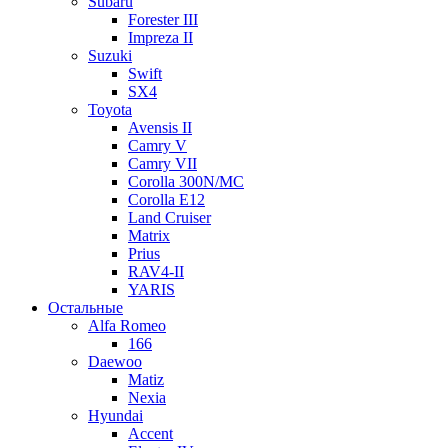
Subaru
Forester III
Impreza II
Suzuki
Swift
SX4
Toyota
Avensis II
Camry V
Camry VII
Corolla 300N/MC
Corolla E12
Land Cruiser
Matrix
Prius
RAV4-II
YARIS
Остальные
Alfa Romeo
166
Daewoo
Matiz
Nexia
Hyundai
Accent