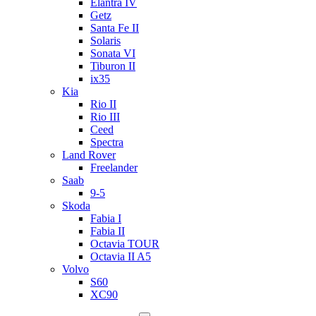
Elantra IV
Getz
Santa Fe II
Solaris
Sonata VI
Tiburon II
ix35
Kia
Rio II
Rio III
Ceed
Spectra
Land Rover
Freelander
Saab
9-5
Skoda
Fabia I
Fabia II
Octavia TOUR
Octavia II A5
Volvo
S60
XC90