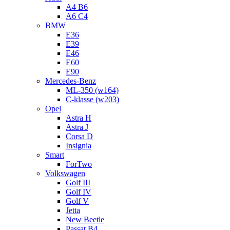
A4 B6
A6 C4
BMW
E36
E39
E46
E60
E90
Mercedes-Benz
ML-350 (w164)
C-klasse (w203)
Opel
Astra H
Astra J
Corsa D
Insignia
Smart
ForTwo
Volkswagen
Golf III
Golf IV
Golf V
Jetta
New Beetle
Passat B4