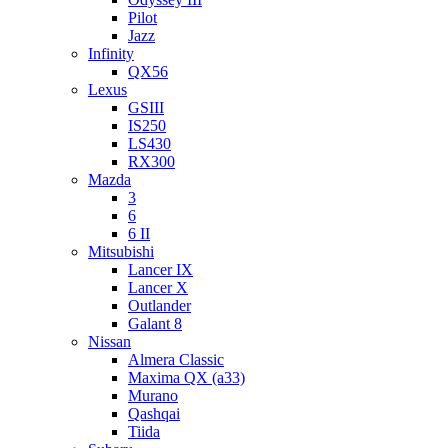
Pilot
Jazz
Infinity
QX56
Lexus
GSIII
IS250
LS430
RX300
Mazda
3
6
6 II
Mitsubishi
Lancer IX
Lancer X
Outlander
Galant 8
Nissan
Almera Classic
Maxima QX (a33)
Murano
Qashqai
Tiida