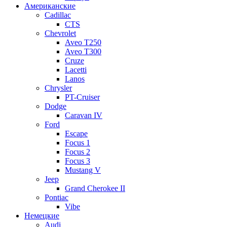
Американские
Cadillac
CTS
Chevrolet
Aveo Т250
Aveo T300
Cruze
Lacetti
Lanos
Chrysler
PT-Cruiser
Dodge
Caravan IV
Ford
Escape
Focus 1
Focus 2
Focus 3
Mustang V
Jeep
Grand Cherokee II
Pontiac
Vibe
Немецкие
Audi