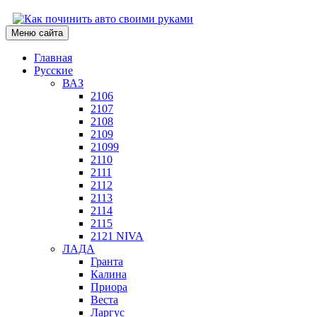
Меню сайта
Главная
Русские
ВАЗ
2106
2107
2108
2109
21099
2110
2111
2112
2113
2114
2115
2121 NIVA
ЛАДА
Гранта
Калина
Приора
Веста
Ларгус