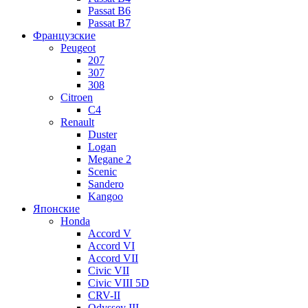
Passat B6
Passat B7
Французские
Peugeot
207
307
308
Citroen
C4
Renault
Duster
Logan
Megane 2
Scenic
Sandero
Kangoo
Японские
Honda
Accord V
Accord VI
Accord VII
Civic VII
Civic VIII 5D
CRV-II
Odyssey III