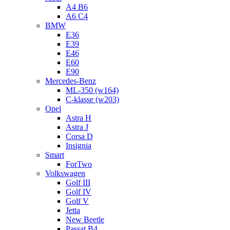
A4 B6
A6 C4
BMW
E36
E39
E46
E60
E90
Mercedes-Benz
ML-350 (w164)
C-klasse (w203)
Opel
Astra H
Astra J
Corsa D
Insignia
Smart
ForTwo
Volkswagen
Golf III
Golf IV
Golf V
Jetta
New Beetle
Passat B4