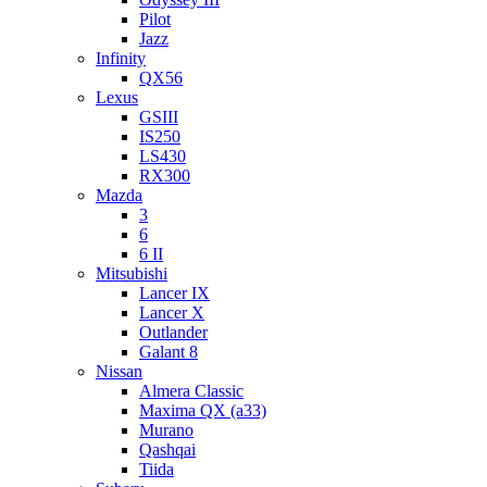
Pilot
Jazz
Infinity
QX56
Lexus
GSIII
IS250
LS430
RX300
Mazda
3
6
6 II
Mitsubishi
Lancer IX
Lancer X
Outlander
Galant 8
Nissan
Almera Classic
Maxima QX (a33)
Murano
Qashqai
Tiida