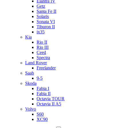
Elantra IV
Getz
Santa Fe II
Solaris
Sonata VI
Tiburon II
ix35
Kia
Rio II
Rio III
Ceed
Spectra
Land Rover
Freelander
Saab
9-5
Skoda
Fabia I
Fabia II
Octavia TOUR
Octavia II A5
Volvo
S60
XC90