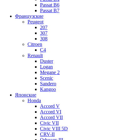
Passat B6
Passat B7
Французские
Peugeot
207
307
308
Citroen
C4
Renault
Duster
Logan
Megane 2
Scenic
Sandero
Kangoo
Японские
Honda
Accord V
Accord VI
Accord VII
Civic VII
Civic VIII 5D
CRV-II
Odyssey III