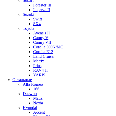
Subaru
Forester III
Impreza II
Suzuki
Swift
SX4
Toyota
Avensis II
Camry V
Camry VII
Corolla 300N/MC
Corolla E12
Land Cruiser
Matrix
Prius
RAV4-II
YARIS
Остальные
Alfa Romeo
166
Daewoo
Matiz
Nexia
Hyundai
Accent