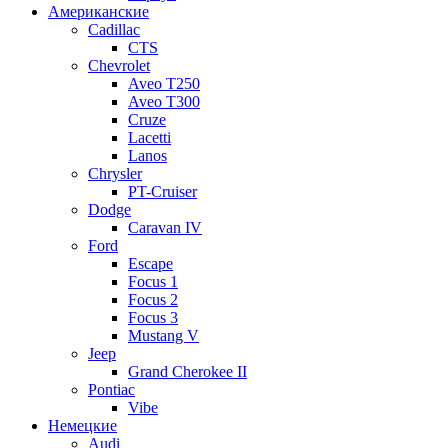
Американские
Cadillac
CTS
Chevrolet
Aveo Т250
Aveo T300
Cruze
Lacetti
Lanos
Chrysler
PT-Cruiser
Dodge
Caravan IV
Ford
Escape
Focus 1
Focus 2
Focus 3
Mustang V
Jeep
Grand Cherokee II
Pontiac
Vibe
Немецкие
Audi