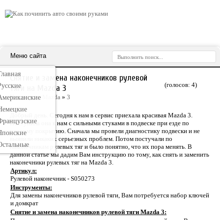
Меню сайта
Главная
Снятие и замена наконечников рулевой
(голосов:
4
)
Русские
тяги на Mazda 3
Категория:
Mazda
»
3
Американские
Немецкие
Добрый день. Сегодня к нам в сервис приехала красивая Mazda 3.
Французские
Поступила она к нам с сильными стуками в подвеске при езде по
плохому покрытию. Сначала мы провели диагностику подвески и не
Японские
выявили никаких серьезных проблем. Потом постучали по
Остальные
наконечникам рулевых тяг и было понятно, что их пора менять. В
данной статье мы дадим Вам инструкцию по тому, как снять и заменить
наконечники рулевых тяг на Mazda 3.
Артикул:
Рулевой наконечник - S050273
Инструменты:
Для замены наконечников рулевой тяги, Вам потребуется набор ключей
и домкрат
Снятие и замена наконечников рулевой тяги Mazda 3: