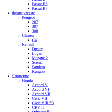
Passat B6
Passat B7
Французские
Peugeot
207
307
308
Citroen
C4
Renault
Duster
Logan
Megane 2
Scenic
Sandero
Kangoo
Японские
Honda
Accord V
Accord VI
Accord VII
Civic VII
Civic VIII 5D
CRV-II
Odyssey III