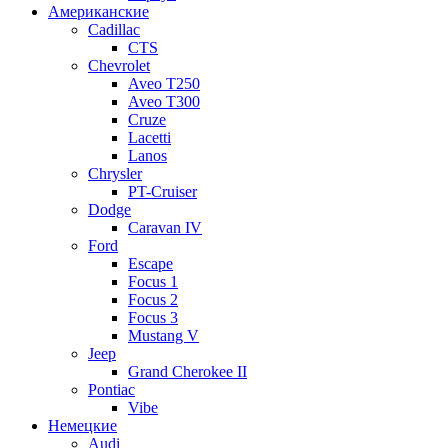
Американские
Cadillac
CTS
Chevrolet
Aveo Т250
Aveo T300
Cruze
Lacetti
Lanos
Chrysler
PT-Cruiser
Dodge
Caravan IV
Ford
Escape
Focus 1
Focus 2
Focus 3
Mustang V
Jeep
Grand Cherokee II
Pontiac
Vibe
Немецкие
Audi