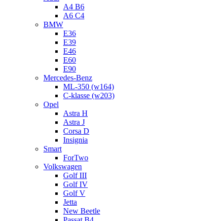
A4 B6
A6 C4
BMW
E36
E39
E46
E60
E90
Mercedes-Benz
ML-350 (w164)
C-klasse (w203)
Opel
Astra H
Astra J
Corsa D
Insignia
Smart
ForTwo
Volkswagen
Golf III
Golf IV
Golf V
Jetta
New Beetle
Passat B4