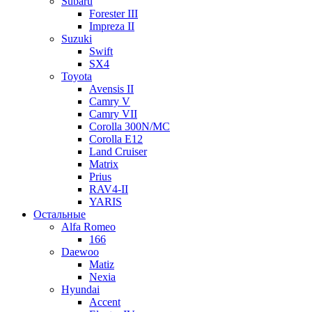
Subaru
Forester III
Impreza II
Suzuki
Swift
SX4
Toyota
Avensis II
Camry V
Camry VII
Corolla 300N/MC
Corolla E12
Land Cruiser
Matrix
Prius
RAV4-II
YARIS
Остальные
Alfa Romeo
166
Daewoo
Matiz
Nexia
Hyundai
Accent