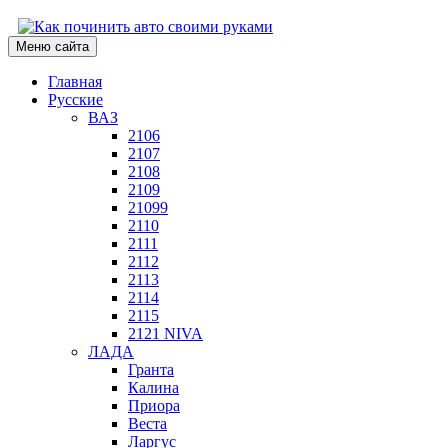
Меню сайта
Главная
Русские
ВАЗ
2106
2107
2108
2109
21099
2110
2111
2112
2113
2114
2115
2121 NIVA
ЛАДА
Гранта
Калина
Приора
Веста
Ларгус