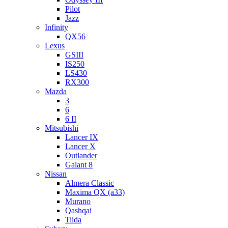
Pilot
Jazz
Infinity
QX56
Lexus
GSIII
IS250
LS430
RX300
Mazda
3
6
6 II
Mitsubishi
Lancer IX
Lancer X
Outlander
Galant 8
Nissan
Almera Classic
Maxima QX (a33)
Murano
Qashqai
Tiida