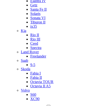
Elantra IV
Getz
Santa Fe II
Solaris
Sonata VI
Tiburon II
ix35
Kia
Rio II
Rio III
Ceed
Spectra
Land Rover
Freelander
Saab
9-5
Skoda
Fabia I
Fabia II
Octavia TOUR
Octavia II A5
Volvo
S60
XC90