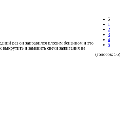
5
1
2
3
4
едний раз он заправился плохим бензином и это
5
к выкрутить и заменить свечи зажигания на
(голосов:
56
)