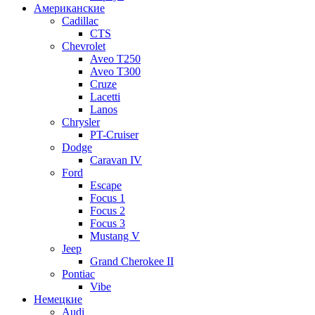
Американские
Cadillac
CTS
Chevrolet
Aveo Т250
Aveo T300
Cruze
Lacetti
Lanos
Chrysler
PT-Cruiser
Dodge
Caravan IV
Ford
Escape
Focus 1
Focus 2
Focus 3
Mustang V
Jeep
Grand Cherokee II
Pontiac
Vibe
Немецкие
Audi