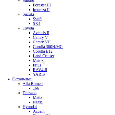
Subaru
Forester III
Impreza II
Suzuki
Swift
SX4
Toyota
Avensis II
Camry V
Camry VII
Corolla 300N/MC
Corolla E12
Land Cruiser
Matrix
Prius
RAV4-II
YARIS
Остальные
Alfa Romeo
166
Daewoo
Matiz
Nexia
Hyundai
Accent