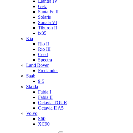
Elantra IV
Getz
Santa Fe II
Solaris
Sonata VI
Tiburon II
ix35
Kia
Rio II
Rio III
Ceed
Spectra
Land Rover
Freelander
Saab
9-5
Skoda
Fabia I
Fabia II
Octavia TOUR
Octavia II A5
Volvo
S60
XC90