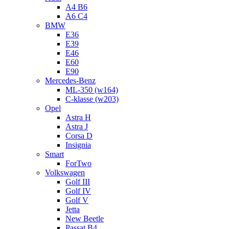
A4 B6
A6 C4
BMW
E36
E39
E46
E60
E90
Mercedes-Benz
ML-350 (w164)
C-klasse (w203)
Opel
Astra H
Astra J
Corsa D
Insignia
Smart
ForTwo
Volkswagen
Golf III
Golf IV
Golf V
Jetta
New Beetle
Passat B4