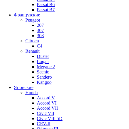
Passat B6
Passat B7
Французские
Peugeot
207
307
308
Citroen
C4
Renault
Duster
Logan
Megane 2
Scenic
Sandero
Kangoo
Японские
Honda
Accord V
Accord VI
Accord VII
Civic VII
Civic VIII 5D
CRV-II
Odyssey III