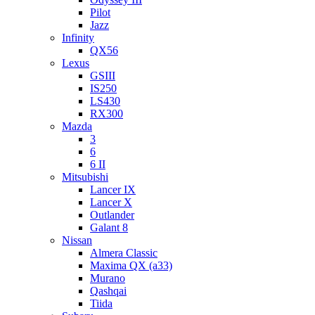
Pilot
Jazz
Infinity
QX56
Lexus
GSIII
IS250
LS430
RX300
Mazda
3
6
6 II
Mitsubishi
Lancer IX
Lancer X
Outlander
Galant 8
Nissan
Almera Classic
Maxima QX (a33)
Murano
Qashqai
Tiida