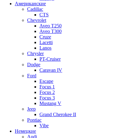
Американские
Cadillac
CTS
Chevrolet
Aveo Т250
Aveo T300
Cruze
Lacetti
Lanos
Chrysler
PT-Cruiser
Dodge
Caravan IV
Ford
Escape
Focus 1
Focus 2
Focus 3
Mustang V
Jeep
Grand Cherokee II
Pontiac
Vibe
Немецкие
Audi