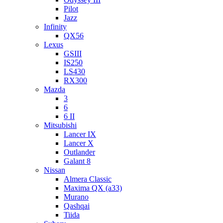
Pilot
Jazz
Infinity
QX56
Lexus
GSIII
IS250
LS430
RX300
Mazda
3
6
6 II
Mitsubishi
Lancer IX
Lancer X
Outlander
Galant 8
Nissan
Almera Classic
Maxima QX (a33)
Murano
Qashqai
Tiida