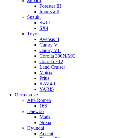
Subaru
Forester III
Impreza II
Suzuki
Swift
SX4
Toyota
Avensis II
Camry V
Camry VII
Corolla 300N/MC
Corolla E12
Land Cruiser
Matrix
Prius
RAV4-II
YARIS
Остальные
Alfa Romeo
166
Daewoo
Matiz
Nexia
Hyundai
Accent