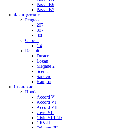
Passat B6
Passat B7
Французские
Peugeot
207
307
308
Citroen
C4
Renault
Duster
Logan
Megane 2
Scenic
Sandero
Kangoo
Японские
Honda
Accord V
Accord VI
Accord VII
Civic VII
Civic VIII 5D
CRV-II
Odyssey III