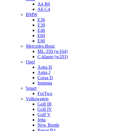
A4 B6
A6 C4
BMW
E36
E39
E46
E60
E90
Mercedes-Benz
ML-350 (w164)
C-klasse (w203)
Opel
Astra H
Astra J
Corsa D
Insignia
Smart
ForTwo
Volkswagen
Golf III
Golf IV
Golf V
Jetta
New Beetle
Passat B4