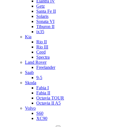
Elantra IV
Getz
Santa Fe II
Solaris
Sonata VI
Tiburon II
ix35
Kia
Rio II
Rio III
Ceed
Spectra
Land Rover
Freelander
Saab
9-5
Skoda
Fabia I
Fabia II
Octavia TOUR
Octavia II A5
Volvo
S60
XC90