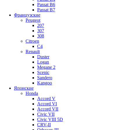
Passat B6
Passat B7
Французские
Peugeot
207
307
308
Citroen
C4
Renault
Duster
Logan
Megane 2
Scenic
Sandero
Kangoo
Японские
Honda
Accord V
Accord VI
Accord VII
Civic VII
Civic VIII 5D
CRV-II
Odyssey III