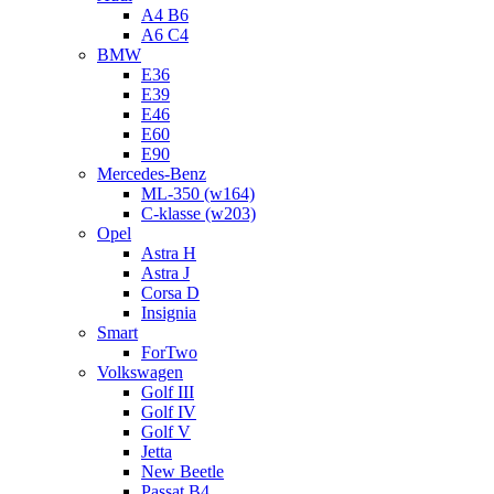
A4 B6
A6 C4
BMW
E36
E39
E46
E60
E90
Mercedes-Benz
ML-350 (w164)
C-klasse (w203)
Opel
Astra H
Astra J
Corsa D
Insignia
Smart
ForTwo
Volkswagen
Golf III
Golf IV
Golf V
Jetta
New Beetle
Passat B4