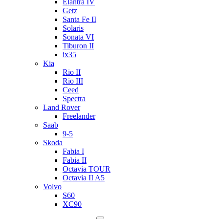
Elantra IV
Getz
Santa Fe II
Solaris
Sonata VI
Tiburon II
ix35
Kia
Rio II
Rio III
Ceed
Spectra
Land Rover
Freelander
Saab
9-5
Skoda
Fabia I
Fabia II
Octavia TOUR
Octavia II A5
Volvo
S60
XC90