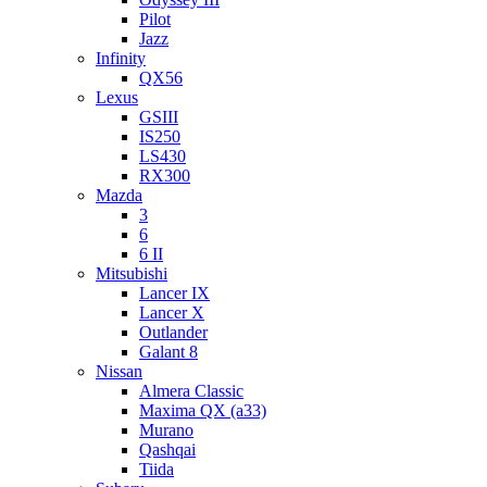
Pilot
Jazz
Infinity
QX56
Lexus
GSIII
IS250
LS430
RX300
Mazda
3
6
6 II
Mitsubishi
Lancer IX
Lancer X
Outlander
Galant 8
Nissan
Almera Classic
Maxima QX (a33)
Murano
Qashqai
Tiida