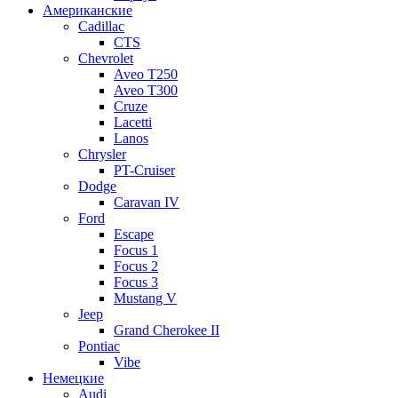
Американские
Cadillac
CTS
Chevrolet
Aveo Т250
Aveo T300
Cruze
Lacetti
Lanos
Chrysler
PT-Cruiser
Dodge
Caravan IV
Ford
Escape
Focus 1
Focus 2
Focus 3
Mustang V
Jeep
Grand Cherokee II
Pontiac
Vibe
Немецкие
Audi