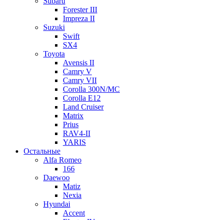
Subaru
Forester III
Impreza II
Suzuki
Swift
SX4
Toyota
Avensis II
Camry V
Camry VII
Corolla 300N/MC
Corolla E12
Land Cruiser
Matrix
Prius
RAV4-II
YARIS
Остальные
Alfa Romeo
166
Daewoo
Matiz
Nexia
Hyundai
Accent