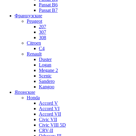
Passat B6
Passat B7
Французские
Peugeot
207
307
308
Citroen
C4
Renault
Duster
Logan
Megane 2
Scenic
Sandero
Kangoo
Японские
Honda
Accord V
Accord VI
Accord VII
Civic VII
Civic VIII 5D
CRV-II
Odyssey III