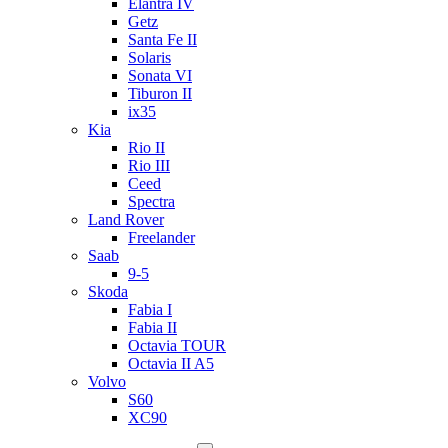
Elantra IV
Getz
Santa Fe II
Solaris
Sonata VI
Tiburon II
ix35
Kia
Rio II
Rio III
Ceed
Spectra
Land Rover
Freelander
Saab
9-5
Skoda
Fabia I
Fabia II
Octavia TOUR
Octavia II A5
Volvo
S60
XC90