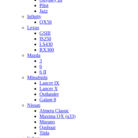
Pilot
Jazz
Infinity
QX56
Lexus
GSIII
IS250
LS430
RX300
Mazda
3
6
6 II
Mitsubishi
Lancer IX
Lancer X
Outlander
Galant 8
Nissan
Almera Classic
Maxima QX (a33)
Murano
Qashqai
Tiida