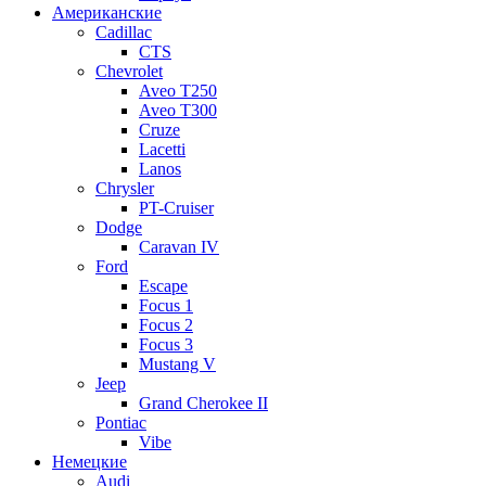
Американские
Cadillac
CTS
Chevrolet
Aveo Т250
Aveo T300
Cruze
Lacetti
Lanos
Chrysler
PT-Cruiser
Dodge
Caravan IV
Ford
Escape
Focus 1
Focus 2
Focus 3
Mustang V
Jeep
Grand Cherokee II
Pontiac
Vibe
Немецкие
Audi