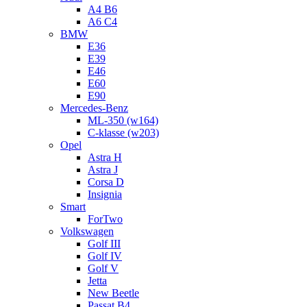
A4 B6
A6 C4
BMW
E36
E39
E46
E60
E90
Mercedes-Benz
ML-350 (w164)
C-klasse (w203)
Opel
Astra H
Astra J
Corsa D
Insignia
Smart
ForTwo
Volkswagen
Golf III
Golf IV
Golf V
Jetta
New Beetle
Passat B4