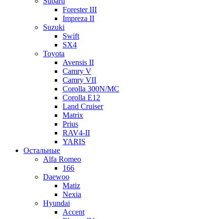
Subaru
Forester III
Impreza II
Suzuki
Swift
SX4
Toyota
Avensis II
Camry V
Camry VII
Corolla 300N/MC
Corolla E12
Land Cruiser
Matrix
Prius
RAV4-II
YARIS
Остальные
Alfa Romeo
166
Daewoo
Matiz
Nexia
Hyundai
Accent